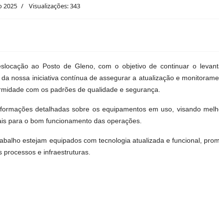
o 2025
Visualizações: 343
slocação ao Posto de Gleno, com o objetivo de continuar o levan
 da nossa iniciativa contínua de assegurar a atualização e monitorame
ormidade com os padrões de qualidade e segurança.
r informações detalhadas sobre os equipamentos em uso, visando me
ais para o bom funcionamento das operações.
rabalho estejam equipados com tecnologia atualizada e funcional, pro
processos e infraestruturas.
na Área de Tecnologia da Informação