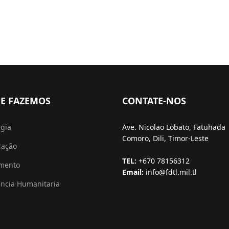
E FAZEMOS
CONTATE-NOS
égia
Ave. Nicolao Lobato, Fatuhada
Comoro, Dili, Timor-Leste
ração
TEL:
+670 78156312
amento
Email:
info@fdtl.mil.tl
ência Humanitaria