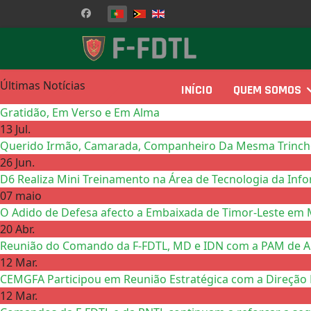
Escolha o seu idioma
Últimas Notícias
INÍCIO
QUEM SOMOS
Gratidão, Em Verso e Em Alma
13 Jul.
Querido Irmão, Camarada, Companheiro Da Mesma Trinchei
26 Jun.
D6 Realiza Mini Treinamento na Área de Tecnologia da Inf
07 maio
O Adido de Defesa afecto a Embaixada de Timor-Leste em 
20 Abr.
Reunião do Comando da F-FDTL, MD e IDN com a PAM de Ail
12 Mar.
CEMGFA Participou em Reunião Estratégica com a Direção 
12 Mar.