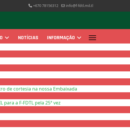
+670 78156312
info@f-fdtl.mil.tl
ÃO
NOTÍCIAS
INFORMAÇÃO
ro de cortesia na nossa Embaixada
 para a F-FDTL pela 25ª vez