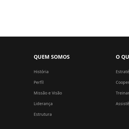
QUEM SOMOS
O QU
História
Estrat
Perfíl
Coope
Missão e Visão
Trein
Liderança
Assist
Estrutura