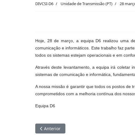
DIVCSI-D6
Unidade de Transmissão (PT)
28 març
Hoje, 28 de março, a equipa D6 realizou uma de
comunicação e informáticos. Este trabalho faz parte
todos os sistemas estejam operacionais e em conf
Através deste levantamento, a equipa irá coleta
sistemas de comunicação e informática, fundament
A nossa missão é garantir que todos os postos de t
comprometidos com a melhoria contínua dos nossos 
Equipa D6
Artigo anterior: D6 Realiza Mini Treinamento 
Anterior