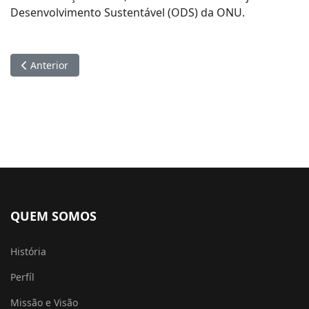
Desenvolvimento Sustentável (ODS) da ONU.
Artigo anterior: Força 2º Batalhão realiza Marcha Forçada 
Anterior
QUEM SOMOS
História
Perfíl
Missão e Visão