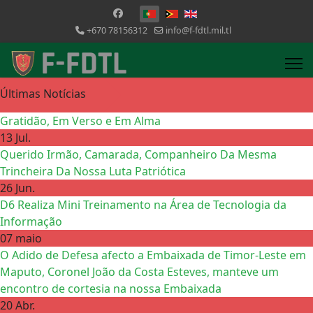
Escolha o seu idioma
+670 78156312
info@f-fdtl.mil.tl
Últimas Notícias
Gratidão, Em Verso e Em Alma
13 Jul.
Querido Irmão, Camarada, Companheiro Da Mesma
Trincheira Da Nossa Luta Patriótica
26 Jun.
D6 Realiza Mini Treinamento na Área de Tecnologia da
Informação
07 maio
O Adido de Defesa afecto a Embaixada de Timor-Leste em
Maputo, Coronel João da Costa Esteves, manteve um
encontro de cortesia na nossa Embaixada
20 Abr.