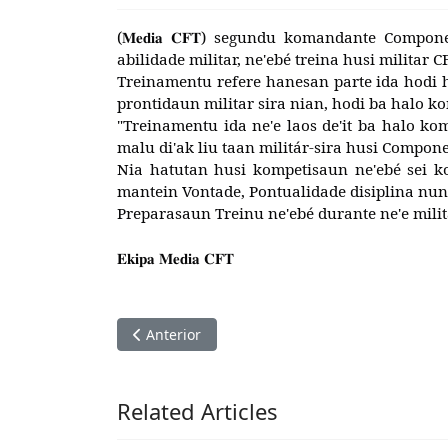
(
𝐌𝐞𝐝𝐢𝐚
𝐂𝐅𝐓
) segundu komandante Component
abilidade militar, ne'ebé treina husi militar
Treinamentu refere hanesan parte ida hodi 
prontidaun militar sira nian, hodi ba halo k
"Treinamentu ida ne'e laos de'it ba halo kom
malu di'ak liu taan militár-sira husi Compon
Nia hatutan husi kompetisaun ne'ebé sei k
mantein Vontade, Pontualidade disiplina nune'
Preparasaun Treinu ne'ebé durante ne'e mili
𝐄𝐤𝐢𝐩𝐚
𝐌𝐞𝐝𝐢𝐚
𝐂𝐅𝐓
Artigo anterior: 𝑲𝒐𝒎𝒂𝒏𝒅𝒖 𝑪𝑭𝑻 𝑯𝒂𝒔𝒂𝒆 𝑩𝒂𝒏𝒅𝒆𝒊𝒓𝒂 𝑵𝒂𝒔𝒊𝒐
Anterior
Related Articles