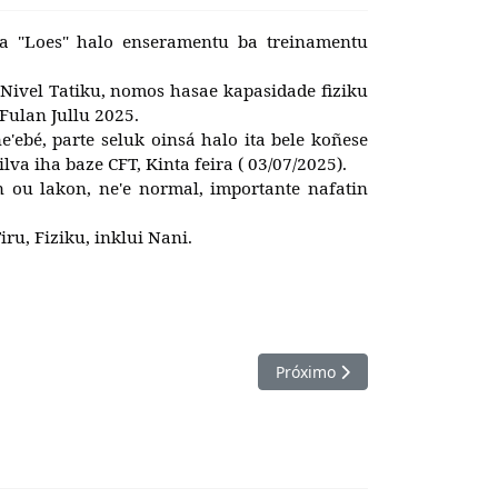
va "Loes" halo enseramentu ba treinamentu
Nivel Tatiku, nomos hasae kapasidade fiziku
Fulan Jullu 2025.
e'ebé, parte seluk oinsá halo ita bele koñese
va iha baze CFT, Kinta feira ( 03/07/2025).
 ou lakon, ne'e normal, importante nafatin
u, Fiziku, inklui Nani.
Próximo artigo: Komando CFT 
Próximo