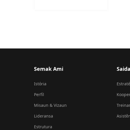
Media F-FDTL QG
24 de abril de 2025
Semak Ami
Said
Istória
Estraté
Perfíl
Koope
Misaun & Vizaun
Trein
Lideransa
Asistê