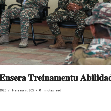
𝐬𝐞𝐫𝐚 𝐓𝐫𝐞𝐢𝐧𝐚𝐦𝐞𝐧𝐭𝐮 𝐀𝐛𝐢𝐥𝐢𝐝𝐚𝐝
 2025
Hare na'in: 305
0 minutes read