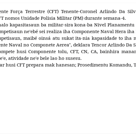
e Força Terrestre (CFT) Tenente-Coronel Arlindo Da Sil
 CFT nomos Unidade Polisia Militar (PM) durante semana-4.
halo kapasitasaun ba militar-sira kona-ba Nivel Planamentu 
ompetisaun ne'ebé sei realiza iha Componente Naval Hera iha 
petisaun, maibé oinsá atu sukat ita-nia kapasidade to iha n
ente Naval no Componete Aerea", deklara Tencor Arlindo Da Sil
ompete husi Componente tolu, CFT, CN, CA, bainhira manan
e, atividade ne'e bele lao ho susesu.
tar husi CFT prepara mak hanesan; Prosedimentu Komandu, Tir
𝒏𝒂𝒍 𝑹𝑫𝑻𝑳 𝑩𝒂 𝑳𝒐𝒓𝒐𝒏 𝑫𝒂𝒉𝒖𝒍𝒖𝒌 𝑭𝒖𝒍𝒂𝒏 𝑱𝒖𝒍𝒍𝒖 𝑻𝒊𝒏𝒂𝒏 2025