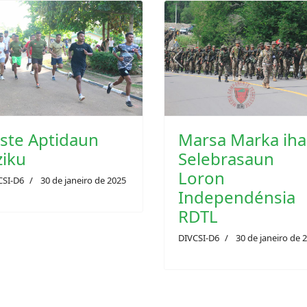
vious
Next
Previous
ste Aptidaun
ziku
CSI-D6
30 de janeiro de 2025
Marsa Marka iha
Selebrasaun
Loron
Independénsia
RDTL
DIVCSI-D6
30 de janeiro de 