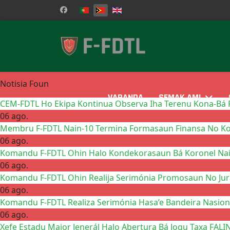
Selecione o seu idioma
Notisia Foun
VARANDA
SEMAK AMI
CEM-FDTL Ho Ekipa Kontinua Observa Iha Terenu Kona-Bá P
06 ago.
Membru F-FDTL Nain-10 Termina Formasaun Finansa No Kon
06 ago.
Komandu F-FDTL Ohin Halo Kondekorasaun Bá Koronel Na
06 ago.
Komandu F-FDTL Ohin Realija Serimónia Promosaun No Jura
06 ago.
Komandu F-FDTL Realiza Serimónia Hasa’e Bandeira Nasio
06 ago.
Xefe Estadu Maior Jenerál Halo Abertura Bá Jogu Taxa FALI