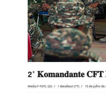
2° 𝐊𝐨𝐦𝐚𝐧𝐝𝐚𝐧𝐭𝐞 𝐂𝐅𝐓 𝐄𝐧
Media F-FDTL QG
1 Batallaun (TT)
15 de julho de