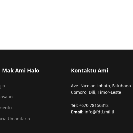
a Mak Ami Halo
Kontaktu Ami
jia
Ave. Nicolao Lobato, Fatuhada
Comoro, Dili, Timor-Leste
rasaun
Tel:
+670 78156312
amentu
Email:
info@fdtl.mil.tl
ncia Umanitaria