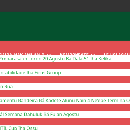
SAIDA MAK AMI HALO
KOMPONENTE
LEJISLASAU
reparasaun Loron 20 Agostu Ba Dala-51 Iha Kelikai
tabilidade Iha Eiros Group
in Rua
mentu Bandeira Bá Kadete Alunu Nain 4 Ne’ebé Termina On
nál Semana Dahuluk Bá Fulan Agostu
NTIL Cup Iha Ossu