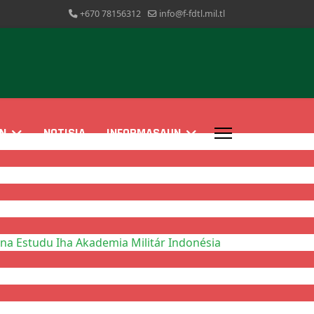
+670 78156312
info@f-fdtl.mil.tl
N
NOTISIA
INFORMASAUN
a Estudu Iha Akademia Militár Indonésia