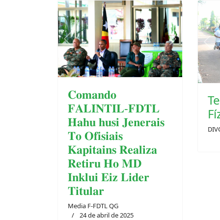
Pre
Previous
Next
Te
𝐂𝐨𝐦𝐚𝐧𝐝𝐨
Fí
𝐅𝐀𝐋𝐈𝐍𝐓𝐈𝐋-𝐅𝐃𝐓𝐋
DIV
𝐇𝐚𝐡𝐮 𝐡𝐮𝐬𝐢 𝐉𝐞𝐧𝐞𝐫𝐚𝐢𝐬
𝐓𝐨 𝐎𝐟𝐢𝐬𝐢𝐚𝐢𝐬
𝐊𝐚𝐩𝐢𝐭𝐚𝐢𝐧𝐬 𝐑𝐞𝐚𝐥𝐢𝐳𝐚
𝐑𝐞𝐭𝐢𝐫𝐮 𝐇𝐨 𝐌𝐃
𝐈𝐧𝐤𝐥𝐮𝐢 𝐄𝐢𝐳 𝐋𝐢𝐝𝐞𝐫
𝐓𝐢𝐭𝐮𝐥𝐚𝐫