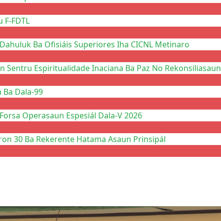
u F-FDTL
Dahuluk Ba Ofisiáis Superiores Iha CICNL Metinaro
n Sentru Espiritualidade Inaciana Ba Paz No Rekonsiliasaun
a Ba Dala-99
 Forsa Operasaun Espesiál Dala-V 2026
ron 30 Ba Rekerente Hatama Asaun Prinsipál