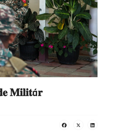
𝐞 𝐌𝐢𝐥𝐢𝐭á𝐫