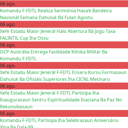
06 ago.
Komandu F-FDTL Realiza Serimónia Hasa’e Bandeira
Nasionál Semana Dahuluk Bá Fulan Agostu
06 ago.
Xefe Estadu Maior Jenerál Halo Abertura Bá Jogu Taxa
FALINTIL Cup Iha Ossu
06 ago.
DCP Austrália Entrega Fasilidade Klínika Militár Ba
Komandu F-FDTL
06 ago.
Xefe Estadu Maior Jenerál F-FDTL Ensera Kursu Formasaun
Dahuluk Ba Ofisiáis Superiores Iha CICNL Metinaro
06 ago.
Xefe Estadu Maior Jenerál F-FDTL Partisipa Iha
Inaugurasaun Sentru Espiritualidade Inaciana Ba Paz No
Rekonsiliasaun
05 ago.
Komandu F-FDTL Partisipa Iha Selebrasaun Aniversáriu
Xina Ba Dala-99