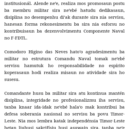
institusionál. Alende ne’e, realiza mos promosaun postu
ba membru militar sira ne’ebé hatudu dedikasaun,
disiplina no desempenhu di’ak durante sira nia servisu,
hanesan forma rekonesimentu ba sira nia esforsu no
kontribuisaun ba dezenvolvimentu Componente Naval
no F-FDTL.
Comodoro Higino das Neves hato’o agradesimentu ba
militar no estrutura Comandu Naval tomak ne’ebé
servisu hamutuk ho responsabilidade no espírito
koperasaun hodi realiza misaun no atividade sira ho
susesu.
Comandante husu ba militar sira atu kontinua mantén
disiplina, integridade no profesionalizmu iha servisu,
tanba knaar ida-idak ne’ebé hala’o mak kontribui ba
defesa soberania nasional no servisu ba povu Timor-
Leste. Nia mos lembra katak independénsia Timor-Leste
hetan liuhusi sakrifísiu husi asuwain sira, tanba ne’e