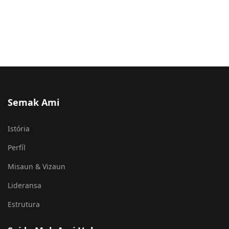
Semak Ami
Istória
Perfíl
Misaun & Vizaun
Lideransa
Estrutura
Saida Mak Ami Halo