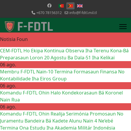
Selecione o seu idioma
+670 78156312
info@f-fdtl.mil.tl
Notisia Foun
CEM-FDTL Ho Ekipa Kontinua Observa Iha Terenu Kona-Bá
Preparasaun Loron 20 Agostu Ba Dala-51 Iha Kelikai
06 ago.
Membru F-FDTL Nain-10 Termina Formasaun Finansa No
Kontabilidade Iha Eiros Group
06 ago.
Komandu F-FDTL Ohin Halo Kondekorasaun Bá Koronel
Nain Rua
06 ago.
Komandu F-FDTL Ohin Realija Serimónia Promosaun No
Juramentu Bandeira Bá Kadete Alunu Nain 4 Ne’ebé
Termina Ona Estudu Iha Akademia Militár Indonésia