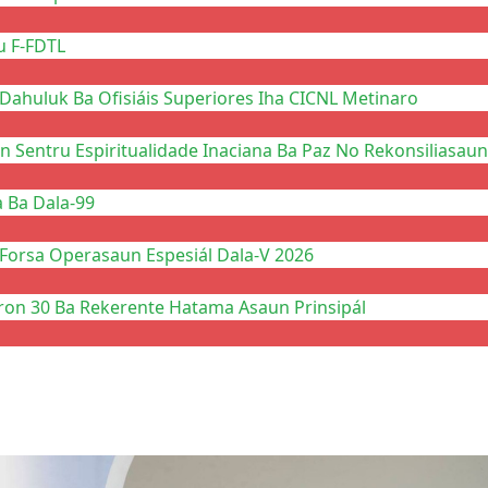
u F-FDTL
Dahuluk Ba Ofisiáis Superiores Iha CICNL Metinaro
n Sentru Espiritualidade Inaciana Ba Paz No Rekonsiliasaun
a Ba Dala-99
 Forsa Operasaun Espesiál Dala-V 2026
ron 30 Ba Rekerente Hatama Asaun Prinsipál