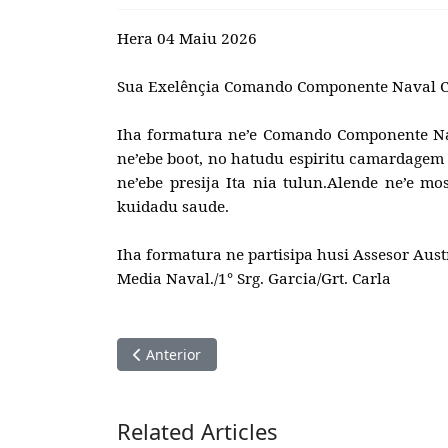
Hera 04 Maiu 2026
Sua Exelênçia Comando Componente Naval C
Iha formatura ne’e Comando Componente Na
ne’ebe boot, no hatudu espiritu camardagem ih
ne’ebe presija Ita nia tulun.Alende ne’e
kuidadu saude.
Iha formatura ne partisipa husi Assesor Aust
Media Naval./1° Srg. Garcia/Grt. Carla
Artigo anterior: Reprezentante Comando Comp
Anterior
Related Articles