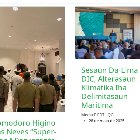
Previous
vious
Next
Sesaun Da-Lima
DIC, Alterasaun
Klimatika Iha
Delimitasaun
Maritima
Media F-FDTL QG
omodoro Higino
28 de maio de 2025
s Neves “Super-