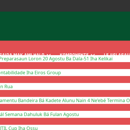
SAIDA MAK AMI HALO
KOMPONENTE
LEJISLASAU
reparasaun Loron 20 Agostu Ba Dala-51 Iha Kelikai
tabilidade Iha Eiros Group
in Rua
mentu Bandeira Bá Kadete Alunu Nain 4 Ne’ebé Termina On
nál Semana Dahuluk Bá Fulan Agostu
NTIL Cup Iha Ossu