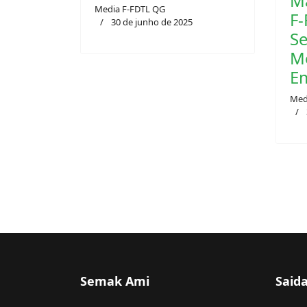
M
1 / Nivel 2
F-
Media F-FDTL QG
S
30 de junho de 2025
Me
E
Med
Semak Ami
Said