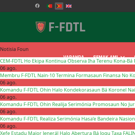
Selecione o seu idioma
Notisia Foun
VARANDA
SEMAK AMI
CEM-FDTL Ho Ekipa Kontinua Observa Iha Terenu Kona-Bá P
06 ago.
Membru F-FDTL Nain-10 Termina Formasaun Finansa No Kon
06 ago.
Komandu F-FDTL Ohin Halo Kondekorasaun Bá Koronel Na
06 ago.
Komandu F-FDTL Ohin Realija Serimónia Promosaun No Jura
06 ago.
Komandu F-FDTL Realiza Serimónia Hasa’e Bandeira Nasio
06 ago.
Xefe Estadu Maior Jenerál Halo Abertura Bá Jogu Taxa FALI