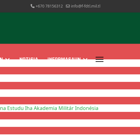
+670 78156312
info@f-fdtl.mil.tl
N
NOTISIA
INFORMASAUN
a Estudu Iha Akademia Militár Indonésia