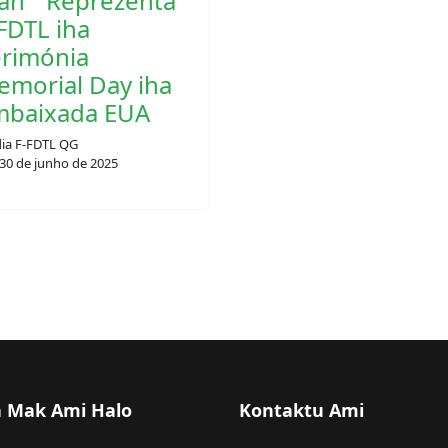
an “ Reprezenta
FDTL iha
erimónia
morial Day iha
mbaixada EUA
ia F-FDTL QG
30 de junho de 2025
a Mak Ami Halo
Kontaktu Ami