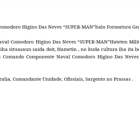
omodoro Higino Das Neves “SUPER-MAN”halo Formatura Gera
val Comodoro Higino Das Neves “SUPER-MAN”Hateten Militar
a situasaun saida deit, Hametin , no kuda cultura iha ita bo
 mos Comando Componente Naval Comodoro Higino Das Neves 
ralia, Comandante Unidade, Ofissiais, Sargento no Prassas .
onente Naval Hato'o Mensájen Ba Membro Militar Nebe Maka Ba T