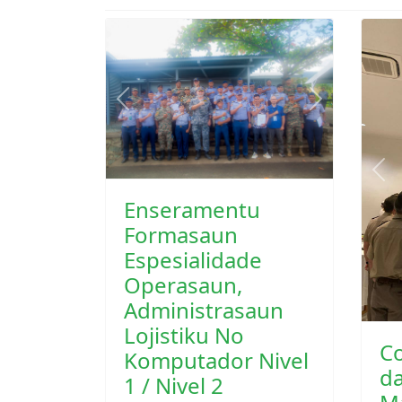
Previous
Next
Pre
Enseramentu
Formasaun
Espesialidade
Operasaun,
Administrasaun
C
Lojistiku No
da
Komputador Nivel