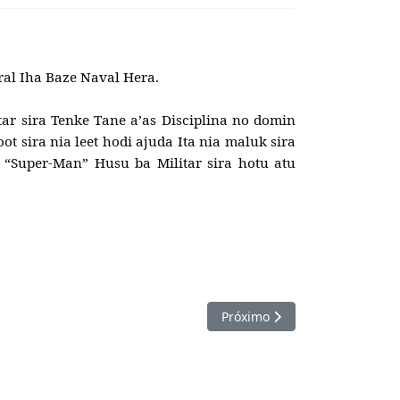
l Iha Baze Naval Hera.
 sira Tenke Tane a’as Disciplina no domin
ot sira nia leet hodi ajuda Ita nia maluk sira
“Super-Man” Husu ba Militar sira hotu atu
uir Cursu Promosaun Capitão
Próximo artigo: Comandante C
Próximo