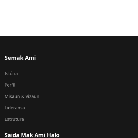
Istória
Perfíl
Misaun & Vizaun
Lideransa
Estrutura
Saida Mak Ami Halo
Estratéjia
Kooperasaun
Treinamentu
Asistência Umanitaria
Kontaktu Ami