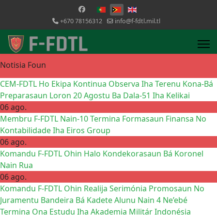
Selecione o seu idioma
+670 78156312
info@f-fdtl.mil.tl
Notisia Foun
CEM-FDTL Ho Ekipa Kontinua Observa Iha Terenu Kona-Bá
Preparasaun Loron 20 Agostu Ba Dala-51 Iha Kelikai
06 ago.
Membru F-FDTL Nain-10 Termina Formasaun Finansa No
Kontabilidade Iha Eiros Group
06 ago.
Komandu F-FDTL Ohin Halo Kondekorasaun Bá Koronel
Nain Rua
06 ago.
Komandu F-FDTL Ohin Realija Serimónia Promosaun No
Juramentu Bandeira Bá Kadete Alunu Nain 4 Ne’ebé
Termina Ona Estudu Iha Akademia Militár Indonésia