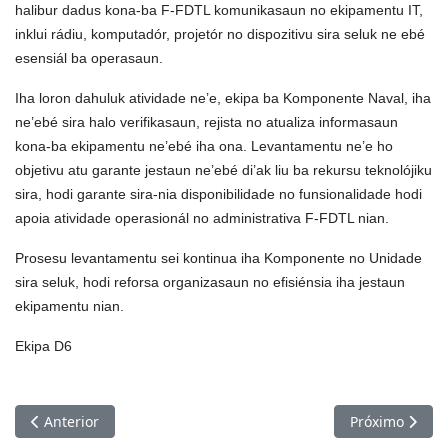
Kuarta, 26 Marso 2025
Divizaun Komunikasaun no Sistema Informasaun (D6) hahú
halibur dadus kona-ba F-FDTL komunikasaun no ekipamentu IT,
inklui rádiu, komputadór, projetór no dispozitivu sira seluk ne ebé
esensiál ba operasaun.
Iha loron dahuluk atividade ne’e, ekipa ba Komponente Naval, iha
ne’ebé sira halo verifikasaun, rejista no atualiza informasaun
kona-ba ekipamentu ne’ebé iha ona. Levantamentu ne’e ho
objetivu atu garante jestaun ne’ebé di’ak liu ba rekursu teknolójiku
sira, hodi garante sira-nia disponibilidade no funsionalidade hodi
apoia atividade operasionál no administrativa F-FDTL nian.
Prosesu levantamentu sei kontinua iha Komponente no Unidade
sira seluk, hodi reforsa organizasaun no efisiénsia iha jestaun
ekipamentu nian.
Ekipa D6