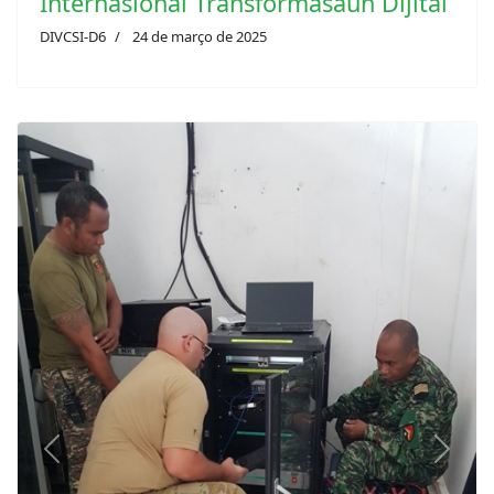
D6 Reprezenta FALINTIL-FDTL
partisipa iha Konferénsia
Internasionál Transformasaun Dijitál
DIVCSI-D6
24 de março de 2025