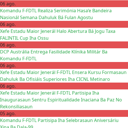
06 ago.
Komandu F-FDTL Realiza Serimónia Hasa’e Bandeira
Nasionál Semana Dahuluk Bá Fulan Agostu
06 ago.
Xefe Estadu Maior Jenerál Halo Abertura Bá Jogu Taxa
FALINTIL Cup Iha Ossu
06 ago.
DCP Austrália Entrega Fasilidade Klínika Militár Ba
Komandu F-FDTL
06 ago.
Xefe Estadu Maior Jenerál F-FDTL Ensera Kursu Formasaun
Dahuluk Ba Ofisiáis Superiores Iha CICNL Metinaro
06 ago.
Xefe Estadu Maior Jenerál F-FDTL Partisipa Iha
Inaugurasaun Sentru Espiritualidade Inaciana Ba Paz No
Rekonsiliasaun
05 ago.
Komandu F-FDTL Partisipa Iha Selebrasaun Aniversáriu
Xina Ba Dala-99