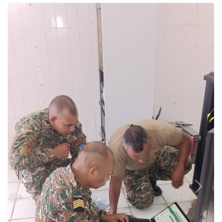
Ekipa Komunikasaun D6 Instala
Kámera sira iha Kuartél Jerál
DIVCSI-D6
29 de janeiro de 2025
Previous
Next