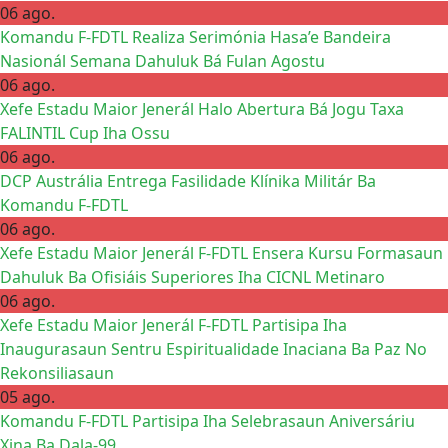
06 ago.
Komandu F-FDTL Realiza Serimónia Hasa’e Bandeira
Nasionál Semana Dahuluk Bá Fulan Agostu
06 ago.
Xefe Estadu Maior Jenerál Halo Abertura Bá Jogu Taxa
FALINTIL Cup Iha Ossu
06 ago.
DCP Austrália Entrega Fasilidade Klínika Militár Ba
Komandu F-FDTL
06 ago.
Xefe Estadu Maior Jenerál F-FDTL Ensera Kursu Formasaun
Dahuluk Ba Ofisiáis Superiores Iha CICNL Metinaro
06 ago.
Xefe Estadu Maior Jenerál F-FDTL Partisipa Iha
Inaugurasaun Sentru Espiritualidade Inaciana Ba Paz No
Rekonsiliasaun
05 ago.
Komandu F-FDTL Partisipa Iha Selebrasaun Aniversáriu
Xina Ba Dala-99