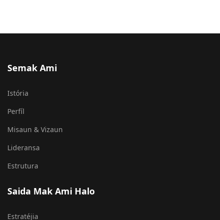
Semak Ami
Istória
Perfíl
Misaun & Vizaun
Lideransa
Estrutura
Saida Mak Ami Halo
Estratéjia