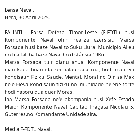
Lensa Naval.
‎Hera, 30 Abril 2025.
‎FALINTIL- Forsa Defeza Timor-Leste (F-FDTL) husi
Komponente Naval ohin realiza ezersísiu Marsa
Forsada husi baze Naval to Suku Liurai Municipio Aileu
no fila fali ba baze Naval ho distánsia 19Km.
Marsa Forsada tuir planu anual Komponente Naval
nian kada tinan ida sei halao dala rua, hodi mantein
kondisaun Fiziku, Saude, Mental, Moral no Oin sa Mak
bele Eleva kondisaun fiziku no imunidade ne'ebe forte
hodi hasoru qualquer Moras.
Iha Marsa Forsada ne'e akompania husi Xefe Estado
Maior Komponente Naval Capitão Fragata Nicolau S.
Guterres,no Komandante Unidade sira.
‎Média F-FDTL Naval.