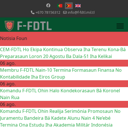
Selecione o seu idioma
+670 78156312
info@f-fdtl.mil.tl
Notisia Foun
CEM-FDTL Ho Ekipa Kontinua Observa Iha Terenu Kona-Bá
Preparasaun Loron 20 Agostu Ba Dala-51 Iha Kelikai
06 ago.
Membru F-FDTL Nain-10 Termina Formasaun Finansa No
Kontabilidade Iha Eiros Group
06 ago.
Komandu F-FDTL Ohin Halo Kondekorasaun Bá Koronel
Nain Rua
06 ago.
Komandu F-FDTL Ohin Realija Serimónia Promosaun No
Juramentu Bandeira Bá Kadete Alunu Nain 4 Ne’ebé
Termina Ona Estudu Iha Akademia Militár Indonésia