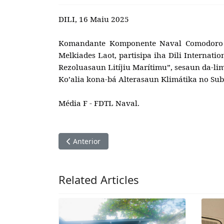
DILI, 16 Maiu 2025
Komandante Komponente Naval Comodoro Hi
Melkiades Laot, partisipa iha Dili Internat
Rezoluasaun Litíjiu Marítimu”, sesaun da-lima
Ko’alia kona-bá Alterasaun Klimátika no Sub
Média F - FDTL Naval.
Artigo anterior: Comodoro Higino das Neves “
Anterior
Related Articles