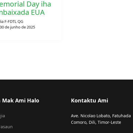
morial Day iha
mbaixada EUA
ia F-FDTL QG
30 de junho de 2025
a Mak Ami Halo
Kontaktu Ami
jia
Ave. Nicolao Lobato, Fatuhada
Comoro, Dili, Timor-Leste
rasaun