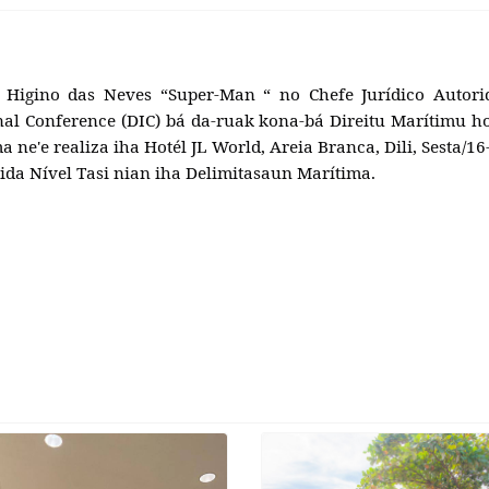
gino das Neves “Super-Man “ no Chefe Jurídico Autori
ional Conference (DIC) bá da-ruak kona-bá Direitu Marítimu 
 ne'e realiza iha Hotél JL World, Areia Branca, Dili, Sesta/16
ida Nível Tasi nian iha Delimitasaun Marítima.
Super-Man “ Reprezenta F-FDTL iha Serimónia Memorial Day iha E