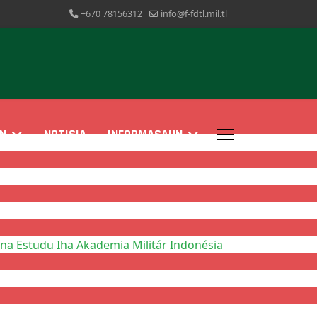
+670 78156312
info@f-fdtl.mil.tl
N
NOTISIA
INFORMASAUN
a Estudu Iha Akademia Militár Indonésia