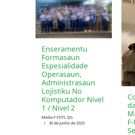
Previous
Next
Pre
Enseramentu
Formasaun
Espesialidade
Operasaun,
Administrasaun
C
Lojistiku No
da
Komputador Nivel
M
1 / Nivel 2
F-
Media F-FDTL QG
S
30 de junho de 2025