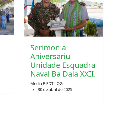
Next
Previous
Next
Serimonia
Aniversariu
r
Unidade Esquadra
Naval Ba Dala XXII.
Media F-FDTL QG
30 de abril de 2025