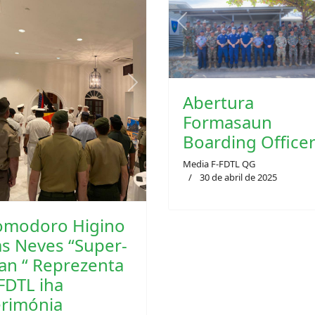
Previous
vious
Next
Abertura
Formasaun
Boarding Office
Media F-FDTL QG
30 de abril de 2025
omodoro Higino
s Neves “Super-
an “ Reprezenta
FDTL iha
erimónia