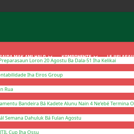
SAIDA MAK AMI HALO
KOMPONENTE
LEJISLASAU
reparasaun Loron 20 Agostu Ba Dala-51 Iha Kelikai
tabilidade Iha Eiros Group
in Rua
mentu Bandeira Bá Kadete Alunu Nain 4 Ne’ebé Termina On
nál Semana Dahuluk Bá Fulan Agostu
NTIL Cup Iha Ossu