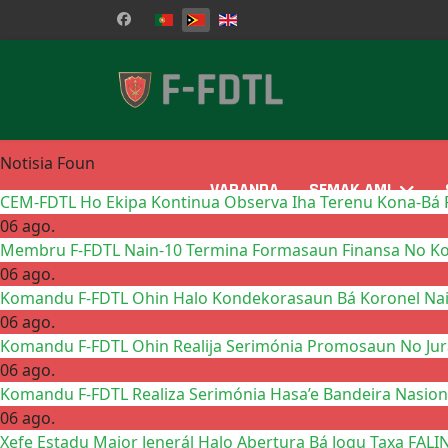
Selecione o seu idioma
Notisia Foun
VARANDA
SEMAK AMI
CEM-FDTL Ho Ekipa Kontinua Observa Iha Terenu Kona-Bá P
06 ago.
Membru F-FDTL Nain-10 Termina Formasaun Finansa No Kon
06 ago.
Komandu F-FDTL Ohin Halo Kondekorasaun Bá Koronel Na
06 ago.
Komandu F-FDTL Ohin Realija Serimónia Promosaun No Jura
06 ago.
Komandu F-FDTL Realiza Serimónia Hasa’e Bandeira Nasio
06 ago.
Xefe Estadu Maior Jenerál Halo Abertura Bá Jogu Taxa FALI