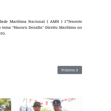
dade Marítima Nacional ( AMN ) 1°Tenente
ho tema “Hasoru Dezafiu" Direitu Marítimu no
-05.
mbaixada EUA
Próximo artigo: Abertura For
Próximo