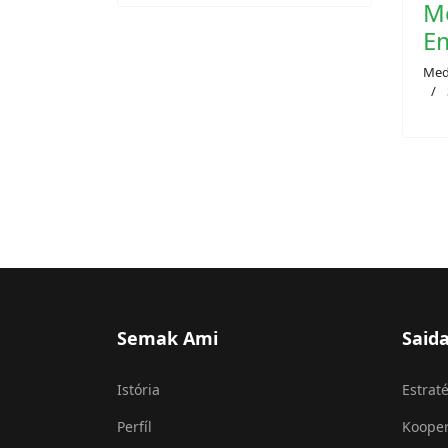
Me
E
Med
Semak Ami
Said
Istória
Estraté
Perfíl
Koope