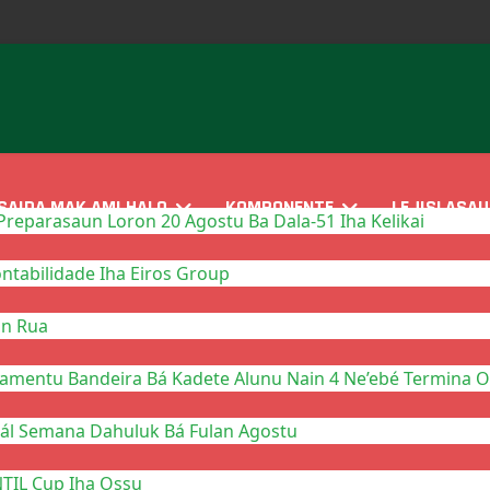
SAIDA MAK AMI HALO
KOMPONENTE
LEJISLASAU
reparasaun Loron 20 Agostu Ba Dala-51 Iha Kelikai
tabilidade Iha Eiros Group
in Rua
mentu Bandeira Bá Kadete Alunu Nain 4 Ne’ebé Termina On
nál Semana Dahuluk Bá Fulan Agostu
NTIL Cup Iha Ossu