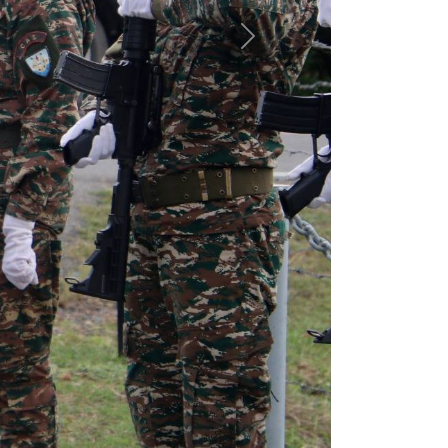
oiu Jerál Metinaro