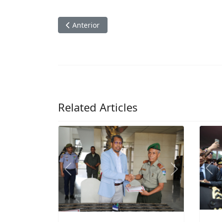
Related Articles
Previous
Next
Pre
MD Entrega
Te
Armamentu ho
FD
Kareta Izuzu bá
se
FALINTIL-FDTL
An