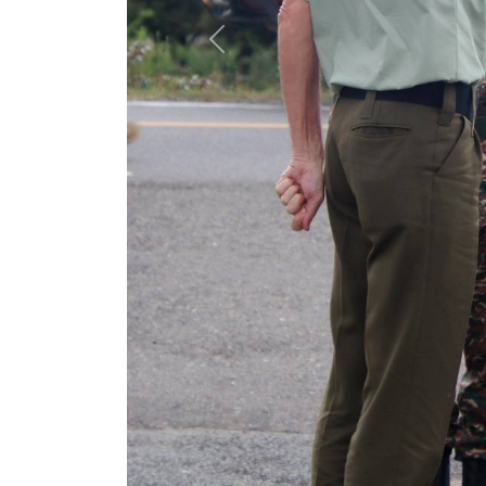
Adido Defesa Nova Zel
Notisia
11 de abril de 2025
Hare na'in: 1821
0 