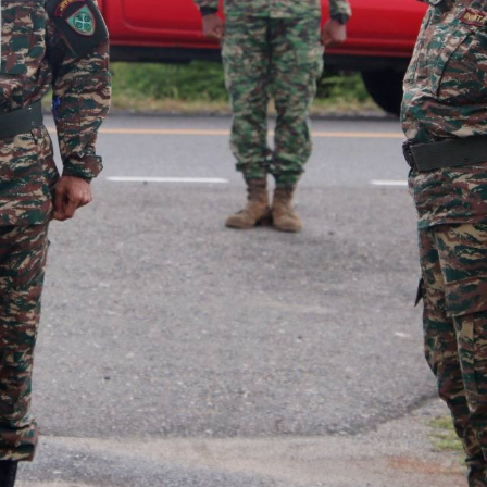
ândia Halo Vijita Bá Forsa Ap
minutes read