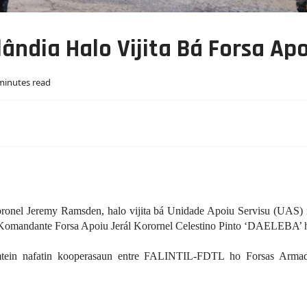
ronel Jeremy Ramsden, halo vijita bá Unidade Apoiu Servisu (UAS)
Komandante Forsa Apoiu Jerál Korornel Celestino Pinto ‘DAELEBA’ ho
mtein nafatin kooperasaun entre FALINTIL-FDTL ho Forsas Armad
alo Enkontru Ho Xefe Estadu Maior F-FDTL