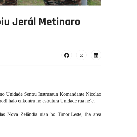
 no Unidade Sentru Instrusaun Komandante Nicolao
di halo enkontru ho estrutura Unidade rua ne’e.
as Nova Zelândia nian ho Timor-Leste, iha area
Próximo artigo: Adido Defesa
Próximo