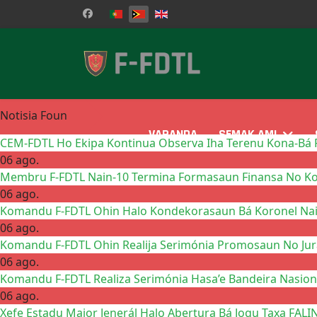
Selecione o seu idioma
Notisia Foun
VARANDA
SEMAK AMI
CEM-FDTL Ho Ekipa Kontinua Observa Iha Terenu Kona-Bá P
06 ago.
Membru F-FDTL Nain-10 Termina Formasaun Finansa No Kon
06 ago.
Komandu F-FDTL Ohin Halo Kondekorasaun Bá Koronel Na
06 ago.
Komandu F-FDTL Ohin Realija Serimónia Promosaun No Jura
06 ago.
Komandu F-FDTL Realiza Serimónia Hasa’e Bandeira Nasio
06 ago.
Xefe Estadu Maior Jenerál Halo Abertura Bá Jogu Taxa FALI