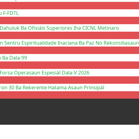
u F-FDTL
Dahuluk Ba Ofisiáis Superiores Iha CICNL Metinaro
n Sentru Espiritualidade Inaciana Ba Paz No Rekonsiliasaun
a Ba Dala-99
 Forsa Operasaun Espesiál Dala-V 2026
ron 30 Ba Rekerente Hatama Asaun Prinsipál