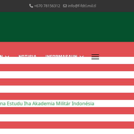
+670 78156312
info@f-fdtl.mil.tl
N
NOTISIA
INFORMASAUN
a Estudu Iha Akademia Militár Indonésia