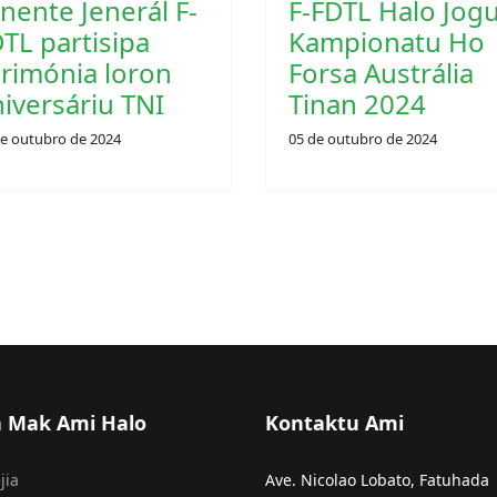
05 de outubro de 2024
de outubro de 2024
a Mak Ami Halo
Kontaktu Ami
jia
Ave. Nicolao Lobato, Fatuhada
Comoro, Dili, Timor-Leste
rasaun
Tel:
+670 78156312
amentu
Email:
info@fdtl.mil.tl