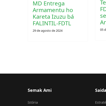
29 de agosto de 2024
05 
Semak Ami
Said
Istória
Estraté
Perfíl
Koope
Misaun & Vizaun
Trein