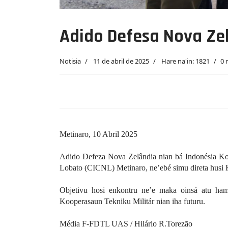
Metinaro, 10 Abril 2025
Adido Defeza Nova Zelândia nian bá Indonésia Ko
Lobato (CICNL) Metinaro, ne’ebé simu direta husi 
Objetivu hosi enkontru ne’e maka oinsá atu ha
Kooperasaun Tekniku Militár nian iha futuru.
Média F-FDTL UAS / Hilário R.Torezão
Artigo anterior: Adido Defesa Nova Zelândia H
Anterior