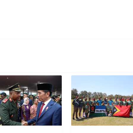
Previous
vious
Next
F-FDTL Halo Jog
nente Jenerál F-
Kampionatu Ho
TL partisipa
Forsa Austrália
rimónia loron
Tinan 2024
iversáriu TNI