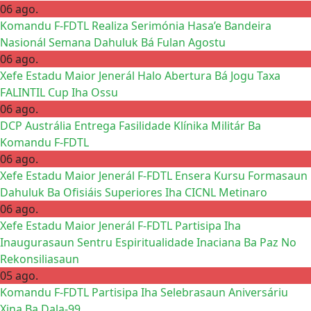
06 ago.
Komandu F-FDTL Realiza Serimónia Hasa’e Bandeira
Nasionál Semana Dahuluk Bá Fulan Agostu
06 ago.
Xefe Estadu Maior Jenerál Halo Abertura Bá Jogu Taxa
FALINTIL Cup Iha Ossu
06 ago.
DCP Austrália Entrega Fasilidade Klínika Militár Ba
Komandu F-FDTL
06 ago.
Xefe Estadu Maior Jenerál F-FDTL Ensera Kursu Formasaun
Dahuluk Ba Ofisiáis Superiores Iha CICNL Metinaro
06 ago.
Xefe Estadu Maior Jenerál F-FDTL Partisipa Iha
Inaugurasaun Sentru Espiritualidade Inaciana Ba Paz No
Rekonsiliasaun
05 ago.
Komandu F-FDTL Partisipa Iha Selebrasaun Aniversáriu
Xina Ba Dala-99