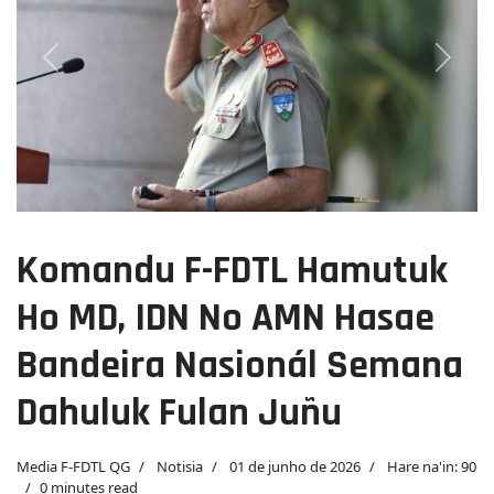
Previous
Next
Komandu F-FDTL Hamutuk
Ho MD, IDN No AMN Hasae
Bandeira Nasionál Semana
Dahuluk Fulan Juñu
Media F-FDTL QG
Notisia
01 de junho de 2026
Hare na'in: 90
0 minutes read