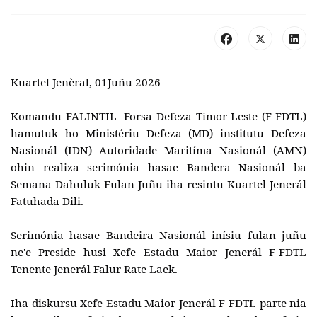
Kuartel Jenèral, 01Juñu 2026
Komandu FALINTIL -Forsa Defeza Timor Leste (F-FDTL)
hamutuk ho Ministériu Defeza (MD) institutu Defeza
Nasionál (IDN) Autoridade Maritíma Nasionál (AMN)
ohin realiza serimónia hasae Bandera Nasionál ba
Semana Dahuluk Fulan Juñu iha resintu Kuartel Jenerál
Fatuhada Dili.
Serimónia hasae Bandeira Nasionál inísiu fulan juñu
ne'e Preside husi Xefe Estadu Maior Jenerál F-FDTL
Tenente Jenerál Falur Rate Laek.
Iha diskursu Xefe Estadu Maior Jenerál F-FDTL parte nia