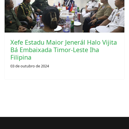
Previous
Next
Xefe Estadu Maior Jenerál Halo Vijita
Bá Embaixada Timor-Leste Iha
Filipina
03 de outubro de 2024