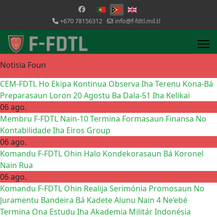
Selecione o seu idioma
+670 78156312
info@f-fdtl.mil.tl
Notisia Foun
CEM-FDTL Ho Ekipa Kontinua Observa Iha Terenu Kona-Bá
Preparasaun Loron 20 Agostu Ba Dala-51 Iha Kelikai
06 ago.
Membru F-FDTL Nain-10 Termina Formasaun Finansa No
Kontabilidade Iha Eiros Group
06 ago.
Komandu F-FDTL Ohin Halo Kondekorasaun Bá Koronel
Nain Rua
06 ago.
Komandu F-FDTL Ohin Realija Serimónia Promosaun No
Juramentu Bandeira Bá Kadete Alunu Nain 4 Ne’ebé
Termina Ona Estudu Iha Akademia Militár Indonésia