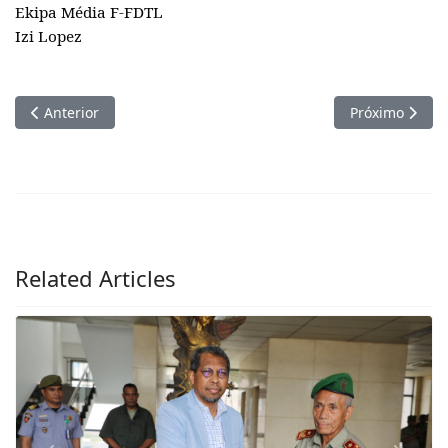
Ekipa Média F-FDTL
Izi Lopez
Artigo anterior: Komandu F-FDTL Hamutuk Ho MD Enkontru Ho 
Próximo artig
Anterior
Próximo
Related Articles