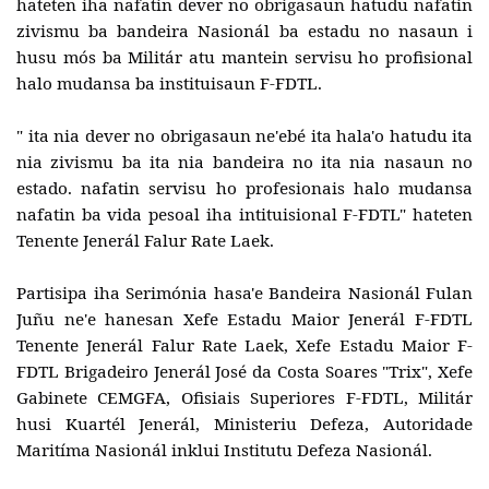
hateten iha nafatin dever no obrigasaun hatudu nafatin
zivismu ba bandeira Nasionál ba estadu no nasaun i
husu mós ba Militár atu mantein servisu ho profisional
halo mudansa ba instituisaun F-FDTL.
" ita nia dever no obrigasaun ne'ebé ita hala'o hatudu ita
nia zivismu ba ita nia bandeira no ita nia nasaun no
estado. nafatin servisu ho profesionais halo mudansa
nafatin ba vida pesoal iha intituisional F-FDTL" hateten
Tenente Jenerál Falur Rate Laek.
Partisipa iha Serimónia hasa'e Bandeira Nasionál Fulan
Juñu ne'e hanesan Xefe Estadu Maior Jenerál F-FDTL
Tenente Jenerál Falur Rate Laek, Xefe Estadu Maior F-
FDTL Brigadeiro Jenerál José da Costa Soares "Trix", Xefe
Gabinete CEMGFA, Ofisiais Superiores F-FDTL, Militár
husi Kuartél Jenerál, Ministeriu Defeza, Autoridade
Maritíma Nasionál inklui Institutu Defeza Nasionál.