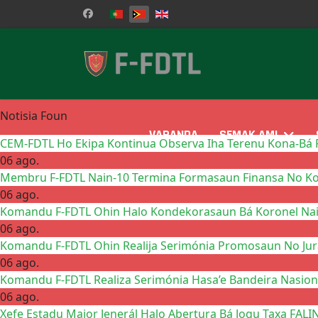
Selecione o seu idioma
Notisia Foun
VARANDA
SEMAK AMI
CEM-FDTL Ho Ekipa Kontinua Observa Iha Terenu Kona-Bá P
06 ago.
Membru F-FDTL Nain-10 Termina Formasaun Finansa No Kon
06 ago.
Komandu F-FDTL Ohin Halo Kondekorasaun Bá Koronel Na
06 ago.
Komandu F-FDTL Ohin Realija Serimónia Promosaun No Jura
06 ago.
Komandu F-FDTL Realiza Serimónia Hasa’e Bandeira Nasio
06 ago.
Xefe Estadu Maior Jenerál Halo Abertura Bá Jogu Taxa FALI