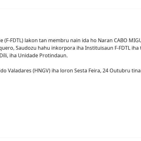
N TAN MEMBRU NAIN IDA CABO
0 minutes read
te (F-FDTL) lakon tan membru nain ida ho Naran CABO M
ero, Saudozu hahu inkorpora iha Instituisaun F-FDTL iha 
Díli, iha Unidade Protindaun.
do Valadares (HNGV) iha loron Sesta Feira, 24 Outubru tina