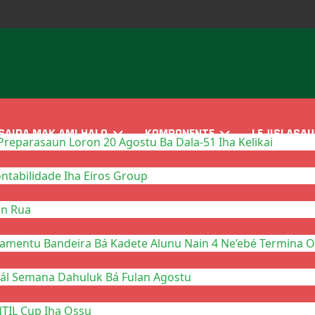
SAIDA MAK AMI HALO
KOMPONENTE
LEJISLASAU
reparasaun Loron 20 Agostu Ba Dala-51 Iha Kelikai
tabilidade Iha Eiros Group
in Rua
mentu Bandeira Bá Kadete Alunu Nain 4 Ne’ebé Termina On
nál Semana Dahuluk Bá Fulan Agostu
NTIL Cup Iha Ossu