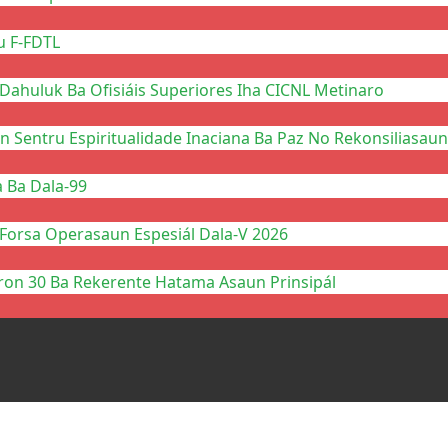
u F-FDTL
Dahuluk Ba Ofisiáis Superiores Iha CICNL Metinaro
n Sentru Espiritualidade Inaciana Ba Paz No Rekonsiliasaun
a Ba Dala-99
 Forsa Operasaun Espesiál Dala-V 2026
ron 30 Ba Rekerente Hatama Asaun Prinsipál