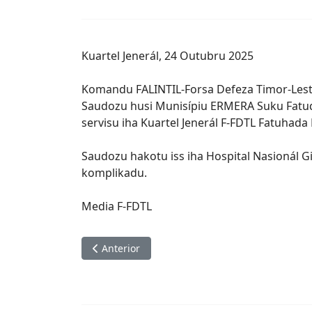
KOMANDU F-FDTL LAKO
CONCEIÇÃO
Notisia
27 de outubro de 2025
Hare na'in: 229
Kuartel Jenerál, 24 Outubru 2025
Komandu FALINTIL-Forsa Defeza Timor-Les
Saudozu husi Munisípiu ERMERA Suku Fatuqu
servisu iha Kuartel Jenerál F-FDTL Fatuhada 
Saudozu hakotu iss iha Hospital Nasionál Gi