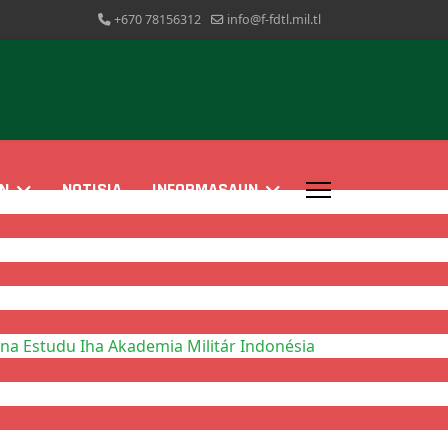
+670 78156312
info@f-fdtl.mil.tl
N
NOTISIA
INFORMASAUN
a Estudu Iha Akademia Militár Indonésia