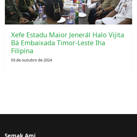
Xefe Estadu Maior Jenerál Halo Vijita
Bá Embaixada Timor-Leste Iha
Filipina
03 de outubro de 2024