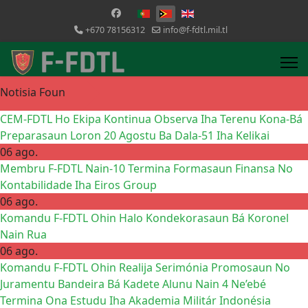
Selecione o seu idioma
+670 78156312
info@f-fdtl.mil.tl
Notisia Foun
CEM-FDTL Ho Ekipa Kontinua Observa Iha Terenu Kona-Bá
Preparasaun Loron 20 Agostu Ba Dala-51 Iha Kelikai
06 ago.
Membru F-FDTL Nain-10 Termina Formasaun Finansa No
Kontabilidade Iha Eiros Group
06 ago.
Komandu F-FDTL Ohin Halo Kondekorasaun Bá Koronel
Nain Rua
06 ago.
Komandu F-FDTL Ohin Realija Serimónia Promosaun No
Juramentu Bandeira Bá Kadete Alunu Nain 4 Ne’ebé
Termina Ona Estudu Iha Akademia Militár Indonésia