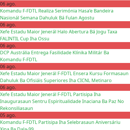
06 ago.
Komandu F-FDTL Realiza Serimónia Hasa’e Bandeira
Nasionál Semana Dahuluk Bá Fulan Agostu
06 ago.
Xefe Estadu Maior Jenerál Halo Abertura Bá Jogu Taxa
FALINTIL Cup Iha Ossu
06 ago.
DCP Austrália Entrega Fasilidade Klínika Militár Ba
Komandu F-FDTL
06 ago.
Xefe Estadu Maior Jenerál F-FDTL Ensera Kursu Formasaun
Dahuluk Ba Ofisiáis Superiores Iha CICNL Metinaro
06 ago.
Xefe Estadu Maior Jenerál F-FDTL Partisipa Iha
Inaugurasaun Sentru Espiritualidade Inaciana Ba Paz No
Rekonsiliasaun
05 ago.
Komandu F-FDTL Partisipa Iha Selebrasaun Aniversáriu
Xina Ba Dala-99