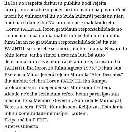
lia los no respeita diskursu publiku hodi rejeita
korupsaun no abuzu podér no tau matan bá povu ne'ebé
moris ho vulneravél liu no kuda kulturál perdaun nian
hodi harii dame iha Nasaun ida ne'e mak konkretu.
"Loron FALINTIL loron gratidaun responsabilidade no
sai memoria bá ita nia maluk ne'ebé luta no lakon iha
funu laran no gratidaun responsabilidade bá ita nia
FALINTIL sira ne'ebé sei moris, ita hari ita nia Nasaun to
ohin loron, tanba Timor-Leste nia luta bá Auto
determinasaun save ukun rasik aan ne'e, kriasaun bá
FALINTIL iha loron 20 fulan Agusto 1975." Dehan Sua
Exelensia Major Jenerál eJoão Miranda "Aluc Descates"
iha ámbitu Selebra Loron FALINTIL iha Kampu
proklamasaun Independénsia Munisípiu Lautem.
Alende ne'e iha serimónia refere hetan partisipasaun
masimu husi Membru Governu, Autoridade Munisipál,
Veteranu sira, PNTL, Konviksoens Relijiozas, Estudante,
inklui komunidade munisípiu Lautem.
Ekipa média F-FDTL
Alferes Gilberto