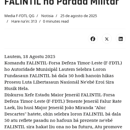
FALINTIL ho Parada Militár
Media F-FDTL QG
Notisia
25 de agosto de 2025
Hare na'in: 313
0 minutes read
Lautem, 18 Agostu 2025
Komandu FALINTIL-Forsa Defeza Timor-Leste (F-FDTL)
ho Autoridade Munisipàl Lautem Selebra Loron
Fundasaun FALINTIL bá dala 50 hodi hanoin hikas
Prosesu Luta Libertasaun Nasionál Ne'ebé Eroi Sira
Husik Hela.
Diskursu Xefe Estadu Maior Jenerál FALINTIL-Forsa
Defeza Timor-Leste (F-FDTL) Tenente Jenerál Falur Rate
Laek, liu husi Major Jenerál João Miranda "Aluc
Descartes" hatete, ohin selebra loron FALINTIL bá dala
50 atu reflete pasadu no hafoun bá prezente ne'ebé
FALINTIL sira hakat liu ona no ba futuru, Atu promove