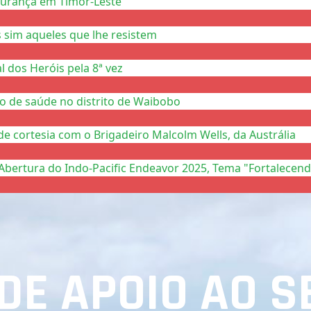
gurança em Timor-Leste
 sim aqueles que lhe resistem
 dos Heróis pela 8ª vez
to de saúde no distrito de Waibobo
de cortesia com o Brigadeiro Malcolm Wells, da Austrália
Abertura do Indo-Pacific Endeavor 2025, Tema "Fortalecend
DE APOIO AO S