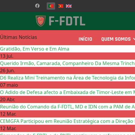
Escolha o seu idioma
Últimas Notícias
INÍCIO
QUEM SOMOS
Gratidão, Em Verso e Em Alma
13 Jul.
Querido Irmão, Camarada, Companheiro Da Mesma Trinchei
26 Jun.
D6 Realiza Mini Treinamento na Área de Tecnologia da Inf
07 maio
O Adido de Defesa afecto a Embaixada de Timor-Leste em 
20 Abr.
Reunião do Comando da F-FDTL, MD e IDN com a PAM de Ail
12 Mar.
CEMGFA Participou em Reunião Estratégica com a Direção 
12 Mar.