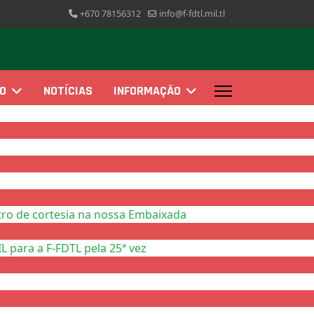
+670 78156312
info@f-fdtl.mil.tl
ÃO
NOTÍCIAS
INFORMAÇÃO
ro de cortesia na nossa Embaixada
 para a F-FDTL pela 25ª vez