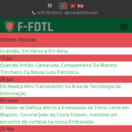
Escolha o seu idioma
+670 78156312
info@f-fdtl.mil.tl
Últimas Notícias
Gratidão, Em Verso e Em Alma
13 Jul.
Querido Irmão, Camarada, Companheiro Da Mesma
Trincheira Da Nossa Luta Patriótica
26 Jun.
D6 Realiza Mini Treinamento na Área de Tecnologia da
Informação
07 maio
O Adido de Defesa afecto a Embaixada de Timor-Leste em
Maputo, Coronel João da Costa Esteves, manteve um
encontro de cortesia na nossa Embaixada
20 Abr.