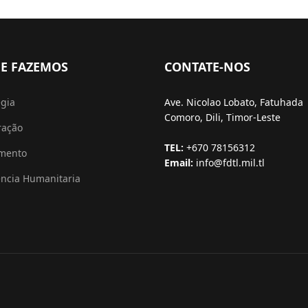
E FAZEMOS
CONTATE-NOS
égia
Ave. Nicolao Lobato, Fatuhada
Comoro, Dili, Timor-Leste
ração
TEL:
+670 78156312
amento
Email:
info@fdtl.mil.tl
ência Humanitaria