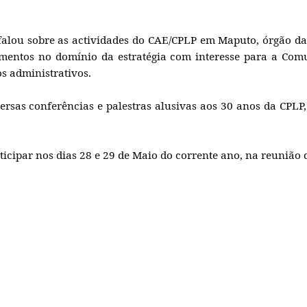
 Timor-Leste em Maputo, Coronel João da Costa Esteves, 
lises Estratégicas da Comunidade dos Países de Língua Port
s falou sobre as actividades do CAE/CPLP em Maputo, órgão 
imentos no domínio da estratégia com interesse para a Co
s administrativos.
ersas conferências e palestras alusivas aos 30 anos da CPLP
icipar nos dias 28 e 29 de Maio do corrente ano, na reunião d
mpanheiro Da Mesma Trincheira Da Nossa Luta Patriótica