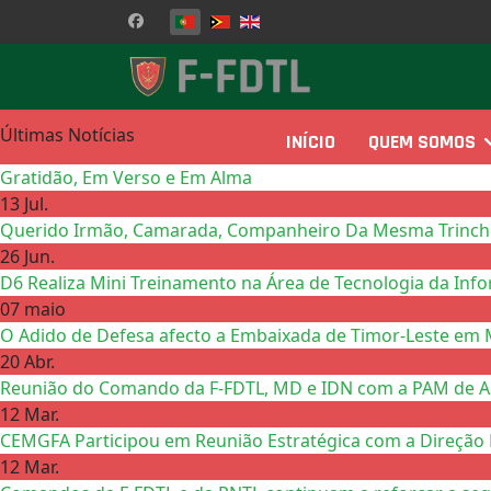
Escolha o seu idioma
Últimas Notícias
INÍCIO
QUEM SOMOS
Gratidão, Em Verso e Em Alma
13 Jul.
Querido Irmão, Camarada, Companheiro Da Mesma Trinchei
26 Jun.
D6 Realiza Mini Treinamento na Área de Tecnologia da Inf
07 maio
O Adido de Defesa afecto a Embaixada de Timor-Leste em 
20 Abr.
Reunião do Comando da F-FDTL, MD e IDN com a PAM de Ail
12 Mar.
CEMGFA Participou em Reunião Estratégica com a Direção 
12 Mar.