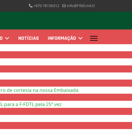
+670 78156312
info@f-fdtl.mil.tl
ÃO
NOTÍCIAS
INFORMAÇÃO
ro de cortesia na nossa Embaixada
 para a F-FDTL pela 25ª vez