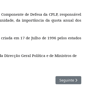
manteve um encontro de cortesia na nossa
uguesa (CAE/CPLP), Capitão-de-mar-e-guerra,
da Componente de Defesa da CPLP, responsável
munidade, da importância da quota anual dos
, criada em 17 de Julho de 1996 pelos estados
a Direcção Geral Política e de Ministros de
Artigo seguinte: Reunião do C
Seguinte