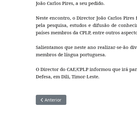
Maputo, 14 de Abril de 2026
O Adido de Defesa afecto a Embaixada de
Embaixada, com o Director do Centro de Aná
João Carlos Pires, a seu pedido.
Neste encontro, o Director João Carlos Pire
pela pesquisa, estudos e difusão de conhec
países membros da CPLP, entre outros aspecto
Salientamos que neste ano realizar-se-ão div
membros de língua portuguesa.
O Director do CAE/CPLP informou que irá part
Defesa, em Dili, Timor-Leste.
Artigo anterior: Querido Irmão, Camarada, Co
Anterior