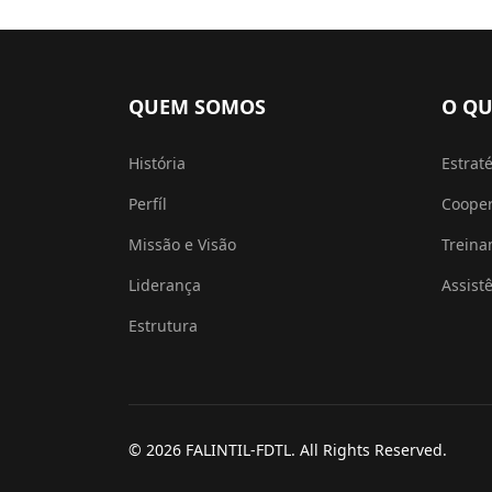
QUEM SOMOS
O QU
História
Estrat
Perfíl
Coope
Missão e Visão
Trein
Liderança
Assist
Estrutura