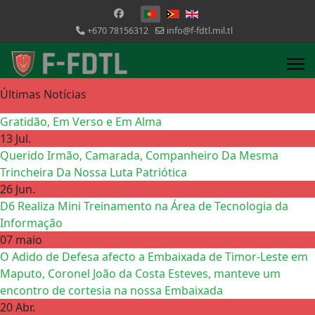
Escolha o seu idioma
+670 78156312
info@f-fdtl.mil.tl
Últimas Notícias
Gratidão, Em Verso e Em Alma
13 Jul.
Querido Irmão, Camarada, Companheiro Da Mesma
Trincheira Da Nossa Luta Patriótica
26 Jun.
D6 Realiza Mini Treinamento na Área de Tecnologia da
Informação
07 maio
O Adido de Defesa afecto a Embaixada de Timor-Leste em
Maputo, Coronel João da Costa Esteves, manteve um
encontro de cortesia na nossa Embaixada
20 Abr.