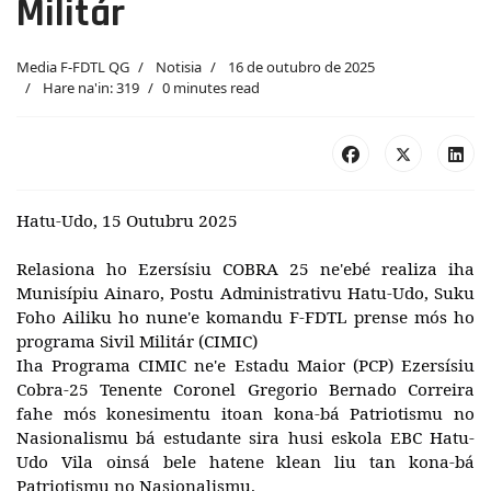
Militár
Media F-FDTL QG
Notisia
16 de outubro de 2025
Hare na'in: 319
0 minutes read
Hatu-Udo, 15 Outubru 2025
Relasiona ho Ezersísiu COBRA 25 ne'ebé realiza iha
Munisípiu Ainaro, Postu Administrativu Hatu-Udo, Suku
Foho Ailiku ho nune'e komandu F-FDTL prense mós ho
programa Sivil Militár (CIMIC)
Iha Programa CIMIC ne'e Estadu Maior (PCP) Ezersísiu
Cobra-25 Tenente Coronel Gregorio Bernado Correira
fahe mós konesimentu itoan kona-bá Patriotismu no
Nasionalismu bá estudante sira husi eskola EBC Hatu-
Udo Vila oinsá bele hatene klean liu tan kona-bá
Patriotismu no Nasionalismu.