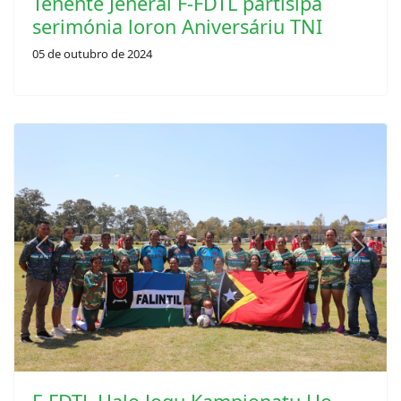
serimónia loron Aniversáriu TNI
05 de outubro de 2024
Previous
Next
F-FDTL Halo Jogu Kampionatu Ho