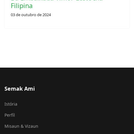
Xefe Estadu Maior Jenerál Halo Vijita
Bá Embaixada Timor-Leste Iha
Filipina
03 de outubro de 2024
Semak Ami
Istória
Perfíl