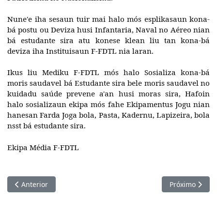
Nune'e iha sesaun tuir mai halo mós esplikasaun kona-
bá postu ou Deviza husi Infantaria, Naval no Aéreo nian
bá estudante sira atu konese klean liu tan kona-bá
deviza iha Instituisaun F-FDTL nia laran.
Ikus liu Mediku F-FDTL mós halo Sosializa kona-bá
moris saudavel bá Estudante sira bele moris saudavel no
kuidadu saúde prevene a'an husi moras sira, Hafoin
halo sosializaun ekipa mós fahe Ekipamentus Jogu nian
hanesan Farda Joga bola, Pasta, Kadernu, Lapizeira, bola
nsst bá estudante sira.
Ekipa Média F-FDTL
Artigo anterior: Komandu F-FDTL halo Serimónia Despedida ba
Próximo artig
Anterior
Próximo