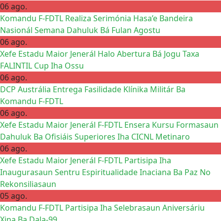
06 ago.
Komandu F-FDTL Realiza Serimónia Hasa’e Bandeira
Nasionál Semana Dahuluk Bá Fulan Agostu
06 ago.
Xefe Estadu Maior Jenerál Halo Abertura Bá Jogu Taxa
FALINTIL Cup Iha Ossu
06 ago.
DCP Austrália Entrega Fasilidade Klínika Militár Ba
Komandu F-FDTL
06 ago.
Xefe Estadu Maior Jenerál F-FDTL Ensera Kursu Formasaun
Dahuluk Ba Ofisiáis Superiores Iha CICNL Metinaro
06 ago.
Xefe Estadu Maior Jenerál F-FDTL Partisipa Iha
Inaugurasaun Sentru Espiritualidade Inaciana Ba Paz No
Rekonsiliasaun
05 ago.
Komandu F-FDTL Partisipa Iha Selebrasaun Aniversáriu
Xina Ba Dala-99