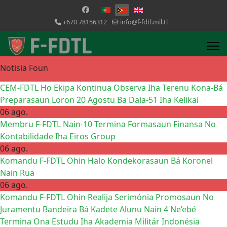
Selecione o seu idioma
+670 78156312
info@f-fdtl.mil.tl
Notisia Foun
CEM-FDTL Ho Ekipa Kontinua Observa Iha Terenu Kona-Bá
Preparasaun Loron 20 Agostu Ba Dala-51 Iha Kelikai
06 ago.
Membru F-FDTL Nain-10 Termina Formasaun Finansa No
Kontabilidade Iha Eiros Group
06 ago.
Komandu F-FDTL Ohin Halo Kondekorasaun Bá Koronel
Nain Rua
06 ago.
Komandu F-FDTL Ohin Realija Serimónia Promosaun No
Juramentu Bandeira Bá Kadete Alunu Nain 4 Ne’ebé
Termina Ona Estudu Iha Akademia Militár Indonésia