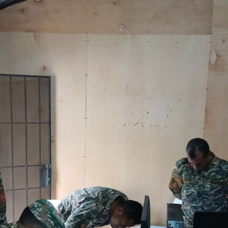
na Área de Tecnologia da Informação
aio 2026
nformação (D6) das FALINTIL-FDTL está realizando um mini
da Informação (TI). A atividade está sendo realizada na s
 recebem conhecimentos práticos e técnicos nas seguintes 
a (CCTV);
onferência.
preparar e capacitar os membros em cada componente que tr
capacidade operacional no desempenho das suas funções.