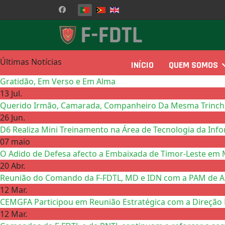
Escolha o seu idioma
Últimas Notícias
INÍCIO
QUEM SOMOS
Gratidão, Em Verso e Em Alma
13 Jul.
Querido Irmão, Camarada, Companheiro Da Mesma Trinchei
26 Jun.
D6 Realiza Mini Treinamento na Área de Tecnologia da Inf
07 maio
O Adido de Defesa afecto a Embaixada de Timor-Leste em 
20 Abr.
Reunião do Comando da F-FDTL, MD e IDN com a PAM de Ail
12 Mar.
CEMGFA Participou em Reunião Estratégica com a Direção 
12 Mar.