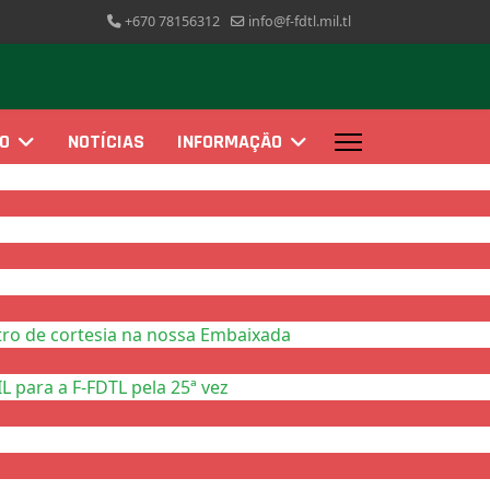
+670 78156312
info@f-fdtl.mil.tl
ÃO
NOTÍCIAS
INFORMAÇÃO
ro de cortesia na nossa Embaixada
 para a F-FDTL pela 25ª vez