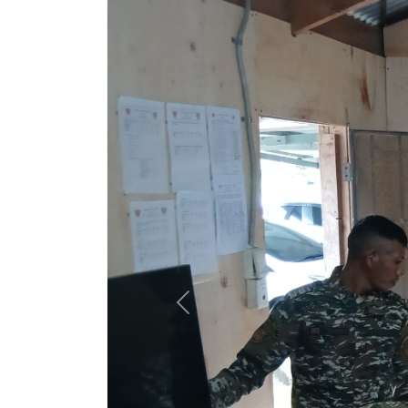
D6 Realiza Mini Treinamento 
DIVCSI-D6
Unidade de Transmissão (PT)
07 m
A Divisão de Comunicação e Sistema de I
membros que atuam na área de Tecnologia 
duração de dois meses.
Durante o treinamento, os participantes
Instalação de Sistema Operacional;
Manutenção de câmeras de vigilânci
Configuração de sistemas de videoc
O objetivo principal desta atividade é 
competências técnicas e melhorando a 