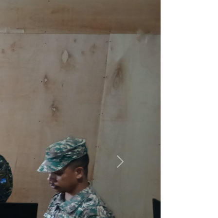
 treinamento técnico destinado aos
ala de IT no Quartel-General (QG) e terá
matérias:
abalha na área de TI, reforçando as