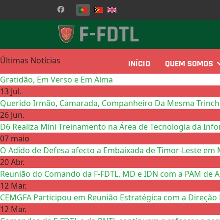
Escolha o seu idioma
Últimas Notícias
INÍCIO
QUEM SOMOS
Gratidão, Em Verso e Em Alma
13 Jul.
Querido Irmão, Camarada, Companheiro Da Mesma Trinchei
26 Jun.
D6 Realiza Mini Treinamento na Área de Tecnologia da Inf
07 maio
O Adido de Defesa afecto a Embaixada de Timor-Leste em 
20 Abr.
Reunião do Comando da F-FDTL, MD e IDN com a PAM de Ail
12 Mar.
CEMGFA Participou em Reunião Estratégica com a Direção 
12 Mar.