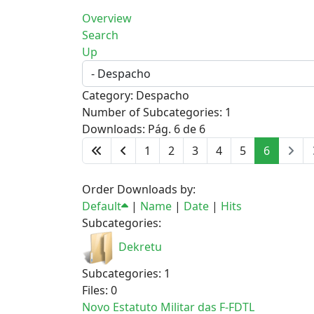
Overview
Search
Up
Category: Despacho
Number of Subcategories: 1
Downloads: Pág. 6 de 6
1
2
3
4
5
6
Order Downloads by:
Default
|
Name
|
Date
|
Hits
Subcategories:
Dekretu
Subcategories: 1
Files: 0
Novo Estatuto Militar das F-FDTL