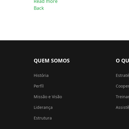
Read more
Back
QUEM SOMOS
O QU
História
Estrat
Perfíl
Coope
Missão e Visão
Trein
Liderança
Assist
Estrutura