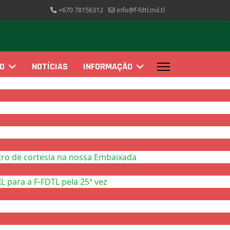
+670 78156312
info@f-fdtl.mil.tl
ÃO
NOTÍCIAS
INFORMAÇÃO
ro de cortesia na nossa Embaixada
 para a F-FDTL pela 25ª vez