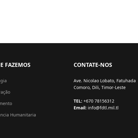
E FAZEMOS
CONTATE-NOS
égia
Ave. Nicolao Lobato, Fatuhada
Comoro, Dili, Timor-Leste
ração
TEL:
+670 78156312
amento
Email:
info@fdtl.mil.tl
ência Humanitaria