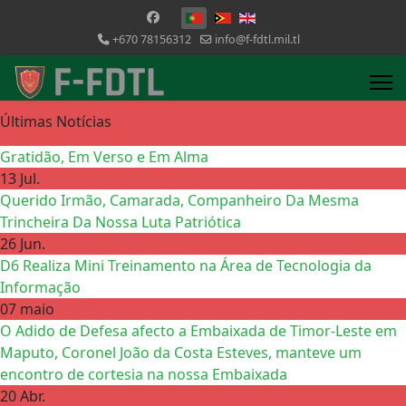
Escolha o seu idioma
+670 78156312
info@f-fdtl.mil.tl
Últimas Notícias
Gratidão, Em Verso e Em Alma
13 Jul.
Querido Irmão, Camarada, Companheiro Da Mesma
Trincheira Da Nossa Luta Patriótica
26 Jun.
D6 Realiza Mini Treinamento na Área de Tecnologia da
Informação
07 maio
O Adido de Defesa afecto a Embaixada de Timor-Leste em
Maputo, Coronel João da Costa Esteves, manteve um
encontro de cortesia na nossa Embaixada
20 Abr.