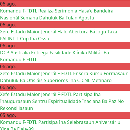
06 ago.
Komandu F-FDTL Realiza Serimónia Hasa’e Bandeira
Nasionál Semana Dahuluk Bá Fulan Agostu
06 ago.
Xefe Estadu Maior Jenerál Halo Abertura Bá Jogu Taxa
FALINTIL Cup Iha Ossu
06 ago.
DCP Austrália Entrega Fasilidade Klínika Militár Ba
Komandu F-FDTL
06 ago.
Xefe Estadu Maior Jenerál F-FDTL Ensera Kursu Formasaun
Dahuluk Ba Ofisiáis Superiores Iha CICNL Metinaro
06 ago.
Xefe Estadu Maior Jenerál F-FDTL Partisipa Iha
Inaugurasaun Sentru Espiritualidade Inaciana Ba Paz No
Rekonsiliasaun
05 ago.
Komandu F-FDTL Partisipa Iha Selebrasaun Aniversáriu
Xina Ba Dala-99