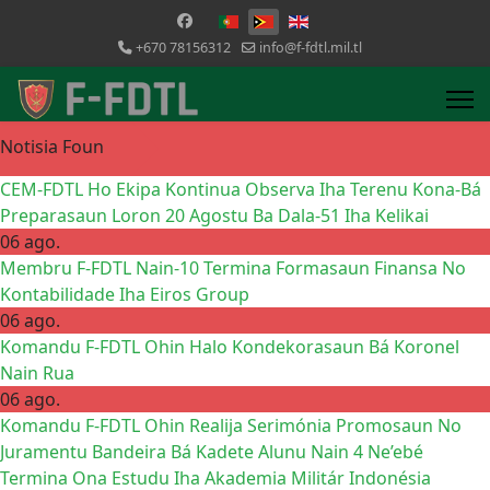
Selecione o seu idioma
+670 78156312
info@f-fdtl.mil.tl
Notisia Foun
CEM-FDTL Ho Ekipa Kontinua Observa Iha Terenu Kona-Bá
Preparasaun Loron 20 Agostu Ba Dala-51 Iha Kelikai
06 ago.
Membru F-FDTL Nain-10 Termina Formasaun Finansa No
Kontabilidade Iha Eiros Group
06 ago.
Komandu F-FDTL Ohin Halo Kondekorasaun Bá Koronel
Nain Rua
06 ago.
Komandu F-FDTL Ohin Realija Serimónia Promosaun No
Juramentu Bandeira Bá Kadete Alunu Nain 4 Ne’ebé
Termina Ona Estudu Iha Akademia Militár Indonésia