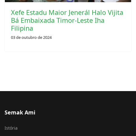
Xefe Estadu Maior Jenerál Halo Vijita
Bá Embaixada Timor-Leste Iha
Filipina
03 de outubro de 2024
Semak Ami