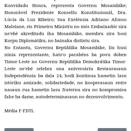
Konvidadu Honra, reprezenta Governu Mosambike;
Honorável Prezidente Konsellu Konstitusionál, Dra.
Lúcia da Luz Ribeiro; Sua Exelénsia Adriano Afonso
Maleiane, eis Primeiru-Ministru no mós Embaixadór sira
ne'ebé akreditadu iha Mosambike, membru sira hosi
Korpu Diplomátiku, no bainaka distintu sira.
No Entantu, Governu Repúblika Mosambike, liu husi
ninia reprezentante, hato'o parabéns ba povu doben
Timor-Leste no Governu Repúblika Demokrátika Timor-
Leste ne'ebé selebra ona aniversáriu Restaurasaun
Independénsia ba dala 24, hodi kontinua hametin lasu
istóriku amizade, solidariedade, no kooperasaun entre
nasaun rua hametin lasu fraternu sira no kompromisu
fahe ba dame, autodeterminasaun no dezenvolvimentu.
Média F-FDTL