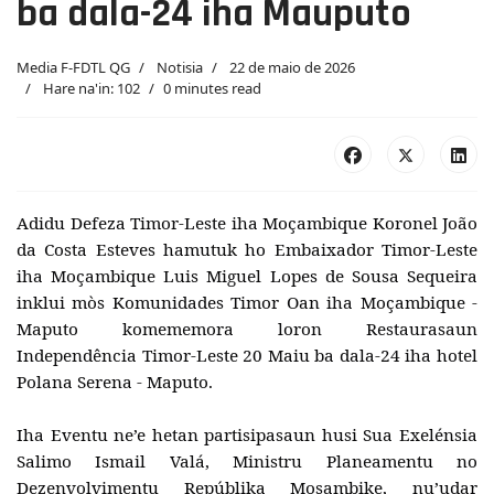
ba dala-24 iha Mauputo
Media F-FDTL QG
Notisia
22 de maio de 2026
Hare na'in: 102
0 minutes read
Adidu Defeza Timor-Leste iha Moçambique Koronel João
da Costa Esteves hamutuk ho Embaixador Timor-Leste
iha Moçambique Luis Miguel Lopes de Sousa Sequeira
inklui mòs Komunidades Timor Oan iha Moçambique -
Maputo komememora loron Restaurasaun
Independência Timor-Leste 20 Maiu ba dala-24 iha hotel
Polana Serena - Maputo.
Iha Eventu ne’e hetan partisipasaun husi Sua Exelénsia
Salimo Ismail Valá, Ministru Planeamentu no
Dezenvolvimentu Repúblika Mosambike, nu’udar