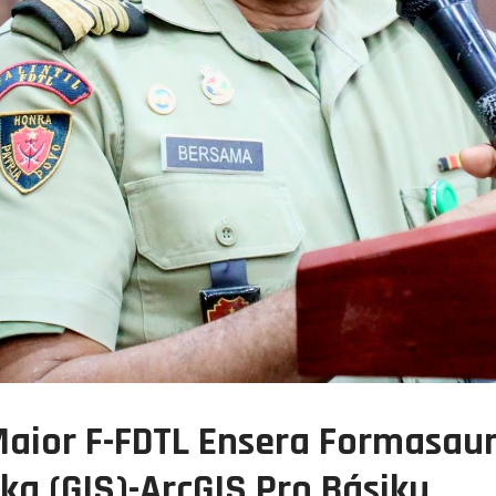
Maior F-FDTL Ensera Formasau
a (GIS)-ArcGIS Pro Básiku