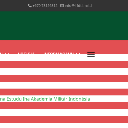
+670 78156312
info@f-fdtl.mil.tl
N
NOTISIA
INFORMASAUN
a Estudu Iha Akademia Militár Indonésia