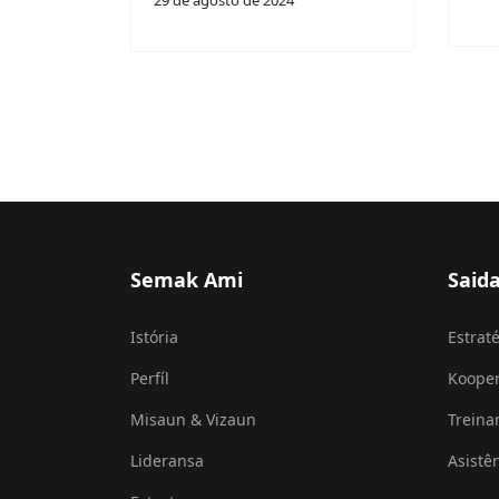
Semak Ami
Said
Istória
Estraté
Perfíl
Koope
Misaun & Vizaun
Trein
Lideransa
Asistê