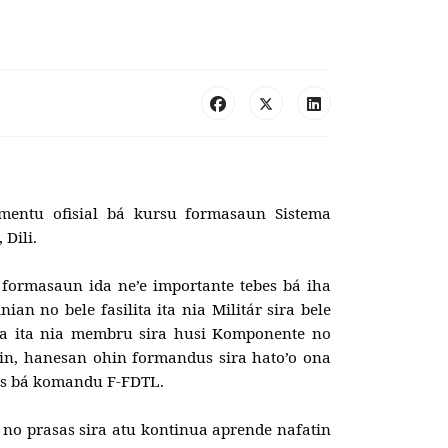
mentu ofisial bá kursu formasaun Sistema
Dili.
formasaun ida ne’e importante tebes bá iha
n no bele fasilita ita nia Militár sira bele
ta ita nia membru sira husi Komponente no
noin, hanesan ohin formandus sira hato’o ona
bes bá komandu F-FDTL.
n no prasas sira atu kontinua aprende nafatin