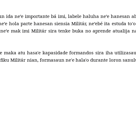
 ida ne’e importante bá imi, labele haluha ne’e hanesan abil
 ne’e hola parte hanesan siensia Militár, ne’ebé ita estuda to'
ne’e mak imi Militár sira tenke buka no aprende atualija n
de maka atu hasa'e kapasidade formandos sira iha utilizasau
fiku Militár nian, formasaun ne'e hala'o durante loron sanu
ia Halo Sorumutu Ho Xefe Estadu Maior Jenerál F-FDTL