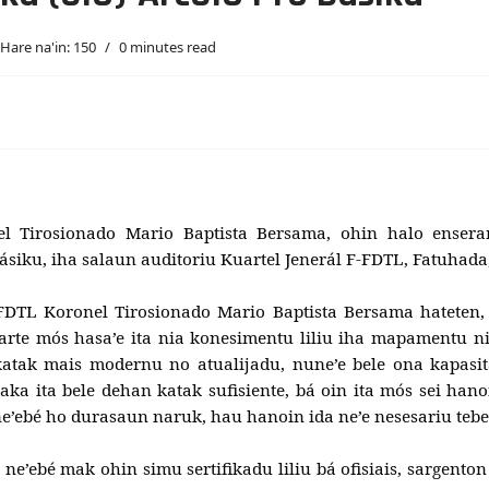
Hare na'in: 150
0 minutes read
l Tirosionado Mario Baptista Bersama, ohin halo ensera
siku, iha salaun auditoriu Kuartel Jenerál F-FDTL, Fatuhada, 
FDTL Koronel Tirosionado Mario Baptista Bersama hateten, 
te mós hasa’e ita nia konesimentu liliu iha mapamentu ninia
atak mais modernu no atualijadu, nune’e bele ona kapasi
aka ita bele dehan katak sufisiente, bá oin ita mós sei ha
ne’ebé ho durasaun naruk, hau hanoin ida ne’e nesesariu te
e’ebé mak ohin simu sertifikadu liliu bá ofisiais, sargento