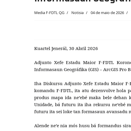
Media F-FDTL QG
Notisia
04 de maio de 2026
Kuartel Jenerál, 30 Abril 2026
Adjunto Xefe Estadu Maior F-FDTL Korone
Informasaun Geográfika (GIS) – ArcGIS Pro Bá
Iha Diskursu Adjunto Xefe Estadu Maior F-
komandu F-FDTL, ita atu dezenvolve hola par
produs mapa ida ne’ebé maka bele dehan k
Unidade, bá futuru ita iha rekursu ne’ebé m
futuru ita sei loke tan formasaun avansadu 
Alende ne’e nia mós husu bá formandus sira n