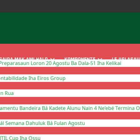
SAIDA MAK AMI HALO
KOMPONENTE
LEJISLASAU
reparasaun Loron 20 Agostu Ba Dala-51 Iha Kelikai
tabilidade Iha Eiros Group
in Rua
mentu Bandeira Bá Kadete Alunu Nain 4 Ne’ebé Termina On
nál Semana Dahuluk Bá Fulan Agostu
NTIL Cup Iha Ossu