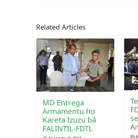
Related Articles
Previous
Next
Pre
MD Entrega
Te
Armamentu ho
FD
Kareta Izuzu bá
se
FALINTIL-FDTL
An
29 de agosto de 2024
05 