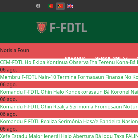
Selecione o seu idioma
Notisia Foun
VARANDA
SEMAK AMI
CEM-FDTL Ho Ekipa Kontinua Observa Iha Terenu Kona-Bá P
06 ago.
Membru F-FDTL Nain-10 Termina Formasaun Finansa No Kon
06 ago.
Komandu F-FDTL Ohin Halo Kondekorasaun Bá Koronel Na
06 ago.
Komandu F-FDTL Ohin Realija Serimónia Promosaun No Jura
06 ago.
Komandu F-FDTL Realiza Serimónia Hasa’e Bandeira Nasio
06 ago.
Xefe Estadu Maior Jenerál Halo Abertura Bá Jogu Taxa FALI