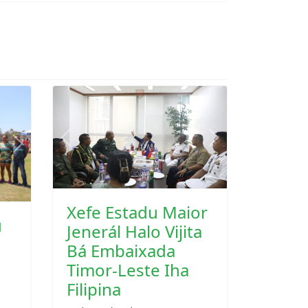
Next
Previous
Next
u
Xefe Estadu Maior
Jenerál Halo Vijita
Bá Embaixada
Timor-Leste Iha