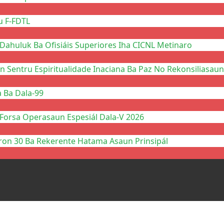
u F-FDTL
Dahuluk Ba Ofisiáis Superiores Iha CICNL Metinaro
n Sentru Espiritualidade Inaciana Ba Paz No Rekonsiliasaun
a Ba Dala-99
 Forsa Operasaun Espesiál Dala-V 2026
ron 30 Ba Rekerente Hatama Asaun Prinsipál