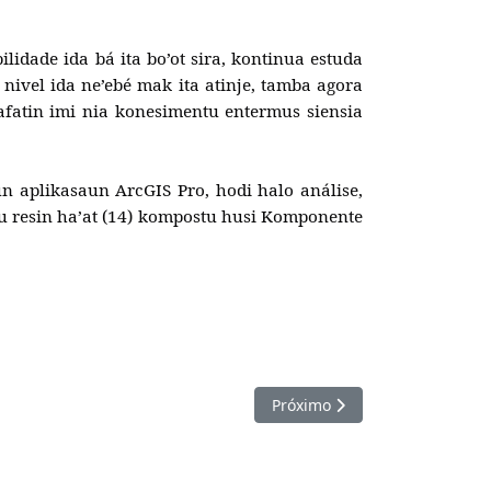
idade ida bá ita bo’ot sira, kontinua estuda
o nivel ida ne’ebé mak ita atinje, tamba agora
afatin imi nia konesimentu entermus siensia
n aplikasaun ArcGIS Pro, hodi halo análise,
lu resin ha’at (14) kompostu husi Komponente
Próximo artigo: Adjuntu CEM 
Próximo