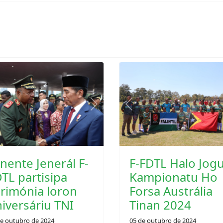
Previous
vious
Next
F-FDTL Halo Jog
nente Jenerál F-
Kampionatu Ho
TL partisipa
Forsa Austrália
rimónia loron
Tinan 2024
iversáriu TNI
05 de outubro de 2024
de outubro de 2024