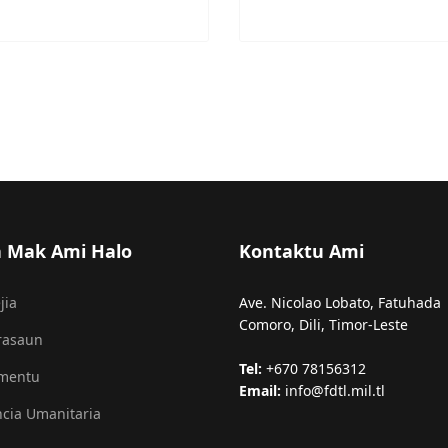
a Mak Ami Halo
Kontaktu Ami
jia
Ave. Nicolao Lobato, Fatuhada
Comoro, Dili, Timor-Leste
rasaun
Tel:
+670 78156312
amentu
Email:
info@fdtl.mil.tl
ncia Umanitaria