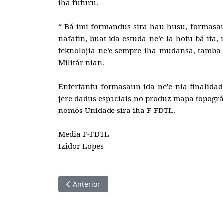
iha futuru.
“ Bá imi formandus sira hau husu, formasaun
nafatin, buat ida estuda ne’e la hotu bá ita,
teknolojia ne’e sempre iha mudansa, tamba 
Militár nian.
Entertantu formasaun ida ne'e nia finalida
jere dadus espaciais no produz mapa topográ
nomós Unidade sira iha F-FDTL.
Media F-FDTL
Izidor Lopes
Artigo anterior: Adjunto Adido Defeza Indonés
Anterior