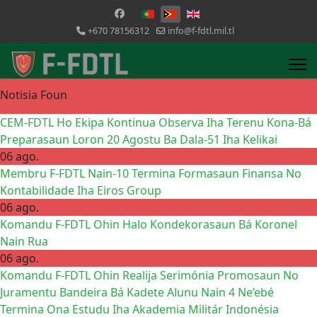
Selecione o seu idioma
+670 78156312
info@f-fdtl.mil.tl
Notisia Foun
CEM-FDTL Ho Ekipa Kontinua Observa Iha Terenu Kona-Bá
Preparasaun Loron 20 Agostu Ba Dala-51 Iha Kelikai
06 ago.
Membru F-FDTL Nain-10 Termina Formasaun Finansa No
Kontabilidade Iha Eiros Group
06 ago.
Komandu F-FDTL Ohin Halo Kondekorasaun Bá Koronel
Nain Rua
06 ago.
Komandu F-FDTL Ohin Realija Serimónia Promosaun No
Juramentu Bandeira Bá Kadete Alunu Nain 4 Ne’ebé
Termina Ona Estudu Iha Akademia Militár Indonésia