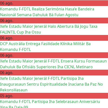
06 ago.
Komandu F-FDTL Realiza Serimónia Hasa’e Bandeira
Nasionál Semana Dahuluk Bá Fulan Agostu
06 ago.
Xefe Estadu Maior Jenerál Halo Abertura Bá Jogu Taxa
FALINTIL Cup Iha Ossu
06 ago.
DCP Austrália Entrega Fasilidade Klínika Militár Ba
Komandu F-FDTL
06 ago.
Xefe Estadu Maior Jenerál F-FDTL Ensera Kursu Formasaun
Dahuluk Ba Ofisiáis Superiores Iha CICNL Metinaro
06 ago.
Xefe Estadu Maior Jenerál F-FDTL Partisipa Iha
Inaugurasaun Sentru Espiritualidade Inaciana Ba Paz No
Rekonsiliasaun
05 ago.
Komandu F-FDTL Partisipa Iha Selebrasaun Aniversáriu
Xina Ba Dala-99