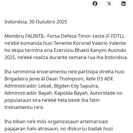
Indonésia, 30 Outubro 2025
Membru FALINTIL- Forsa Defeza Timor-Leste (F-FDTL),
ne'ebé komanda husi Tenente Koronel Valerio Valente
ho ekipa termina ona Ezersísiu Bhakti Kanyini Ausindo
2025, ne’ebé realiza durante semana rua iha Indonésia.
Iha serimónia enseramentu ne’e partisipa direita husi
Brigadeiro Jenerál Dean Thompson, Xefe D3 ADF,
Administradór Lebak, Bigden Edy Saputra,
Administradór Bayah, Kapolda Bayah, Autoridade no
populasaun sira ne’ebé hela besik iha fatin
treinamentu ne'e.
Iha biban ne’e mós organizasaun artemarsiais
pajajaran halo atrasaun, no diskursu badak husi