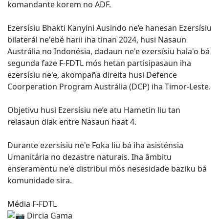
komandante korem no ADF.
Ezersísiu Bhakti Kanyini Ausindo ne’e hanesan Ezersísiu
bilaterál ne'ebé harii iha tinan 2024, husi Nasaun
Austrália no Indonésia, dadaun ne'e ezersísiu hala'o bá
segunda faze F-FDTL mós hetan partisipasaun iha
ezersísiu ne'e, akompaña direita husi Defence
Coorperation Program Austrália (DCP) iha Timor-Leste.
Objetivu husi Ezersísiu ne’e atu Hametin liu tan
relasaun diak entre Nasaun haat 4.
Durante ezersísiu ne'e Foka liu bá iha asisténsia
Umanitária no dezastre naturais. Iha âmbitu
enseramentu ne'e distribui mós nesesidade baziku bá
komunidade sira.
Média F-FDTL
Dircia Gama