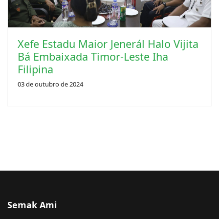
Xefe Estadu Maior Jenerál Halo Vijita
Bá Embaixada Timor-Leste Iha
Filipina
03 de outubro de 2024