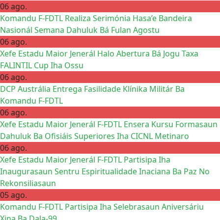
06 ago.
Komandu F-FDTL Realiza Serimónia Hasa’e Bandeira
Nasionál Semana Dahuluk Bá Fulan Agostu
06 ago.
Xefe Estadu Maior Jenerál Halo Abertura Bá Jogu Taxa
FALINTIL Cup Iha Ossu
06 ago.
DCP Austrália Entrega Fasilidade Klínika Militár Ba
Komandu F-FDTL
06 ago.
Xefe Estadu Maior Jenerál F-FDTL Ensera Kursu Formasaun
Dahuluk Ba Ofisiáis Superiores Iha CICNL Metinaro
06 ago.
Xefe Estadu Maior Jenerál F-FDTL Partisipa Iha
Inaugurasaun Sentru Espiritualidade Inaciana Ba Paz No
Rekonsiliasaun
05 ago.
Komandu F-FDTL Partisipa Iha Selebrasaun Aniversáriu
Xina Ba Dala-99