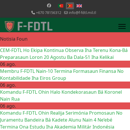
Selecione o seu idioma
+670 78156312
info@f-fdtl.mil.tl
Notisia Foun
CEM-FDTL Ho Ekipa Kontinua Observa Iha Terenu Kona-Bá
Preparasaun Loron 20 Agostu Ba Dala-51 Iha Kelikai
06 ago.
Membru F-FDTL Nain-10 Termina Formasaun Finansa No
Kontabilidade Iha Eiros Group
06 ago.
Komandu F-FDTL Ohin Halo Kondekorasaun Bá Koronel
Nain Rua
06 ago.
Komandu F-FDTL Ohin Realija Serimónia Promosaun No
Juramentu Bandeira Bá Kadete Alunu Nain 4 Ne’ebé
Termina Ona Estudu Iha Akademia Militár Indonésia