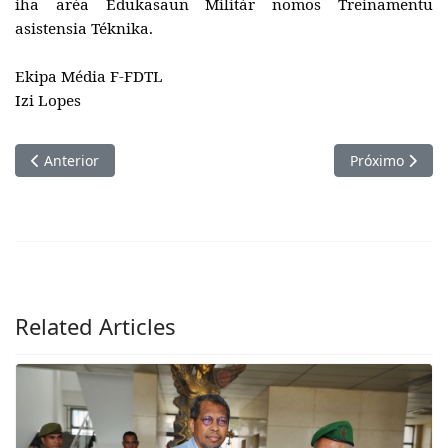
iha aréa Edukasaun Militár nomos Treinamentu
asistensia Téknika.
Ekipa Média F-FDTL
Izi Lopes
Artigo anterior: SECOMS Halo Abertura Formasaun Ba Tinan 
Próximo artigo
Anterior
Próximo
Related Articles