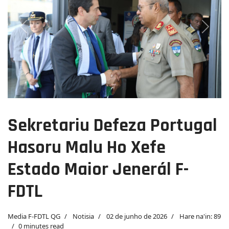
Previous
Next
Sekretariu Defeza Portugal
Hasoru Malu Ho Xefe
Estado Maior Jenerál F-
FDTL
Media F-FDTL QG
Notisia
02 de junho de 2026
Hare na'in: 89
0 minutes read