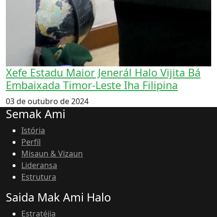
Xefe Estadu Maior Jenerál Halo Vijita Bá
Embaixada Timor-Leste Iha Filipina
03 de outubro de 2024
Semak Ami
Istória
Perfíl
Misaun & Vizaun
Lideransa
Estrutura
Saida Mak Ami Halo
Estratéjia