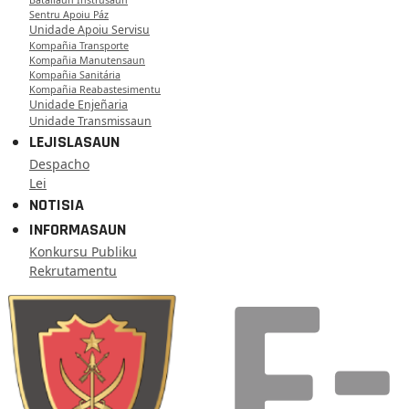
Batallaun Instrusaun
Sentru Apoiu Páz
Unidade Apoiu Servisu
Kompañia Transporte
Kompañia Manutensaun
Kompañia Sanitária
Kompañia Reabastesimentu
Unidade Enjeñaria
Unidade Transmissaun
LEJISLASAUN
Despacho
Lei
NOTISIA
INFORMASAUN
Konkursu Publiku
Rekrutamentu