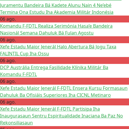
Juramentu Bandeira Bá Kadete Alunu Nain 4 Ne’ebé
Termina Ona Estudu Iha Akademia Militár Indonésia
06 ago.
Komandu F-FDTL Realiza Serimónia Hasa’e Bandeira
Nasionál Semana Dahuluk Bá Fulan Agostu
06 ago.
Xefe Estadu Maior Jenerál Halo Abertura Bá Jogu Taxa
FALINTIL Cup Iha Ossu
06 ago.
DCP Austrália Entrega Fasilidade Klínika Militár Ba
Komandu F-FDTL
06 ago.
Xefe Estadu Maior Jenerál F-FDTL Ensera Kursu Formasaun
Dahuluk Ba Ofisiáis Superiores Iha CICNL Metinaro
06 ago.
Xefe Estadu Maior Jenerál F-FDTL Partisipa Iha
Inaugurasaun Sentru Espiritualidade Inaciana Ba Paz No
Rekonsiliasaun