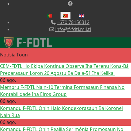
Selecione o seu idioma
+670 78156312
info@f-fdtl.mil.tl
Notisia Foun
CEM-FDTL Ho Ekipa Kontinua Observa Iha Terenu Kona-Bá
Preparasaun Loron 20 Agostu Ba Dala-51 Iha Kelikai
06 ago.
Membru F-FDTL Nain-10 Termina Formasaun Finansa No
Kontabilidade Iha Eiros Group
06 ago.
Komandu F-FDTL Ohin Halo Kondekorasaun Bá Koronel
Nain Rua
06 ago.
Komandu F-FDTL Ohin Realija Serimónia Promosaun No