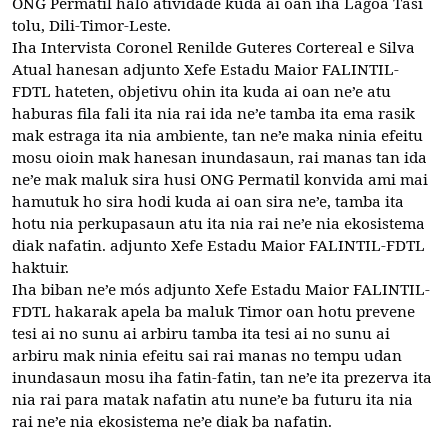
ONG Permatil halo atividade kuda ai oan iha Lagoa Tasi
tolu, Dili-Timor-Leste.
Iha Intervista Coronel Renilde Guteres Cortereal e Silva
Atual hanesan adjunto Xefe Estadu Maior FALINTIL-
FDTL hateten, objetivu ohin ita kuda ai oan ne’e atu
haburas fila fali ita nia rai ida ne’e tamba ita ema rasik
mak estraga ita nia ambiente, tan ne’e maka ninia efeitu
mosu oioin mak hanesan inundasaun, rai manas tan ida
ne’e mak maluk sira husi ONG Permatil konvida ami mai
hamutuk ho sira hodi kuda ai oan sira ne’e, tamba ita
hotu nia perkupasaun atu ita nia rai ne’e nia ekosistema
diak nafatin. adjunto Xefe Estadu Maior FALINTIL-FDTL
haktuir.
Iha biban ne’e mós adjunto Xefe Estadu Maior FALINTIL-
FDTL hakarak apela ba maluk Timor oan hotu prevene
tesi ai no sunu ai arbiru tamba ita tesi ai no sunu ai
arbiru mak ninia efeitu sai rai manas no tempu udan
inundasaun mosu iha fatin-fatin, tan ne’e ita prezerva ita
nia rai para matak nafatin atu nune’e ba futuru ita nia
rai ne’e nia ekosistema ne’e diak ba nafatin.