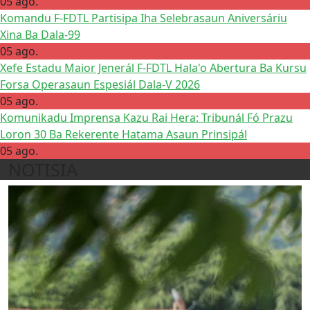
05 ago.
Komandu F-FDTL Partisipa Iha Selebrasaun Aniversáriu
Xina Ba Dala-99
05 ago.
Xefe Estadu Maior Jenerál F-FDTL Hala'o Abertura Ba Kursu
Forsa Operasaun Espesiál Dala-V 2026
05 ago.
Komunikadu Imprensa Kazu Rai Hera: Tribunál Fó Prazu
Loron 30 Ba Rekerente Hatama Asaun Prinsipál
05 ago.
NOTISIA