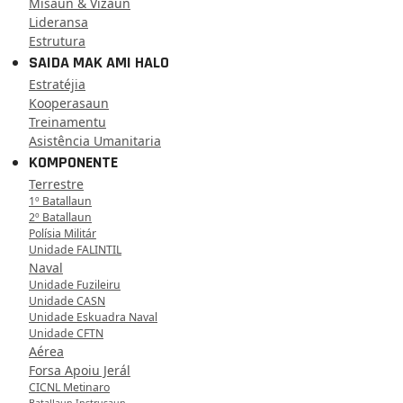
Misaun & Vizaun
Lideransa
Estrutura
SAIDA MAK AMI HALO
Estratéjia
Kooperasaun
Treinamentu
Asistência Umanitaria
KOMPONENTE
Terrestre
1º Batallaun
2º Batallaun
Polísia Militár
Unidade FALINTIL
Naval
Unidade Fuzileiru
Unidade CASN
Unidade Eskuadra Naval
Unidade CFTN
Aérea
Forsa Apoiu Jerál
CICNL Metinaro