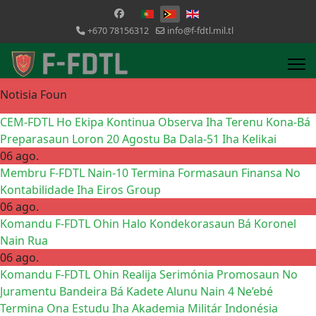
Selecione o seu idioma
+670 78156312
info@f-fdtl.mil.tl
Notisia Foun
CEM-FDTL Ho Ekipa Kontinua Observa Iha Terenu Kona-Bá
Preparasaun Loron 20 Agostu Ba Dala-51 Iha Kelikai
06 ago.
Membru F-FDTL Nain-10 Termina Formasaun Finansa No
Kontabilidade Iha Eiros Group
06 ago.
Komandu F-FDTL Ohin Halo Kondekorasaun Bá Koronel
Nain Rua
06 ago.
Komandu F-FDTL Ohin Realija Serimónia Promosaun No
Juramentu Bandeira Bá Kadete Alunu Nain 4 Ne’ebé
Termina Ona Estudu Iha Akademia Militár Indonésia