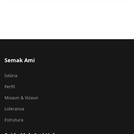
Semak Ami
Istória
Perfíl
Misaun & Vizaun
Lideransa
Estrutura