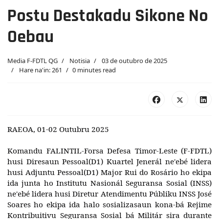
Postu Destakadu Sikone No
Oebau
Media F-FDTL QG
Notisia
03 de outubro de 2025
Hare na'in: 261
0 minutes read
RAEOA, 01-02 Outubru 2025
Komandu FALINTIL-Forsa Defesa Timor-Leste (F-FDTL)
husi Diresaun Pessoal(D1) Kuartel Jenerál ne'ebé lidera
husi Adjuntu Pessoal(D1) Major Rui do Rosário ho ekipa
ida junta ho Institutu Nasionál Seguransa Sosial (INSS)
ne'ebé lidera husi Diretur Atendimentu Públiku INSS José
Soares ho ekipa ida halo sosializasaun kona-bá Rejime
Kontribuitivu Seguransa Sosial bá Militár sira durante
loron rua iha postu destakadu Sikone no Postu