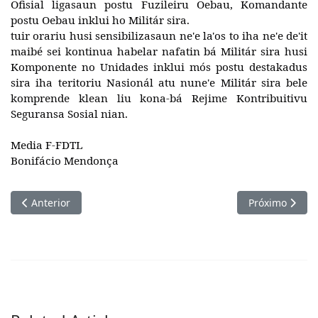
postu Oebau inklui ho Militár sira.
tuir orariu husi sensibilizasaun ne'e la'os to iha ne'e de'it
maibé sei kontinua habelar nafatin bá Militár sira husi
Komponente no Unidades inklui mós postu destakadus
sira iha teritoriu Nasionál atu nune'e Militár sira bele
komprende klean liu kona-bá Rejime Kontribuitivu
Seguransa Sosial nian.
Media F-FDTL
Bonifácio Mendonça
Artigo anterior: F-FDTL Hamutuk Ho DCP-Australia Selebra Lo
Próximo artig
Anterior
Próximo
Related Articles