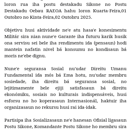
Destakadu Oebau RAEOA hahu loron Kuarta-Feira,01
Outobro no Kinta-Feira,02 Outobru 2025.
Objetivu husi aktividade ne'e atu hasa'e konesimentu
Militár sira nian nune'e Garante iha futuru karik husik
ona servisu sei bele iha rendimentu ida (pensaun) hodi
mantein nafatin nivel bá konsumu no kondisaun bá
moris ne'ebe dignu.
Nune'e seguransa Sosial nu'udar Direitu Umanu
Fundamental ida mós bá Ema hotu, nu'udar membru
sosiedade, iha direitu bá seguransa sosial, no
lejitimamente bele ejiji satisfasaun bá direitu
ekonómiku, sosiais no kulturais indispensáveis, husi
esforsu no ho koperasaun Internasionál, haktuir iha
organizasaun no rekursu husi rai ida-idak.
Partisipa iha Sosializasaun ne'e hanesan Ofisial ligasaun
Postu Sikone, Komandante Postu Sikone ho membru sira
Ofisial ligasaun postu Fuzileiru Oebau, Komandante