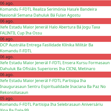
06 ago.
Komandu F-FDTL Realiza Serimónia Hasa’e Bandeira
Nasionál Semana Dahuluk Bá Fulan Agostu
06 ago.
Xefe Estadu Maior Jenerál Halo Abertura Bá Jogu Taxa
FALINTIL Cup Iha Ossu
06 ago.
DCP Austrália Entrega Fasilidade Klínika Militár Ba
Komandu F-FDTL
06 ago.
Xefe Estadu Maior Jenerál F-FDTL Ensera Kursu Formasaun
Dahuluk Ba Ofisiáis Superiores Iha CICNL Metinaro
06 ago.
Xefe Estadu Maior Jenerál F-FDTL Partisipa Iha
Inaugurasaun Sentru Espiritualidade Inaciana Ba Paz No
Rekonsiliasaun
05 ago.
Komandu F-FDTL Partisipa Iha Selebrasaun Aniversáriu
Xina Ba Dala-99