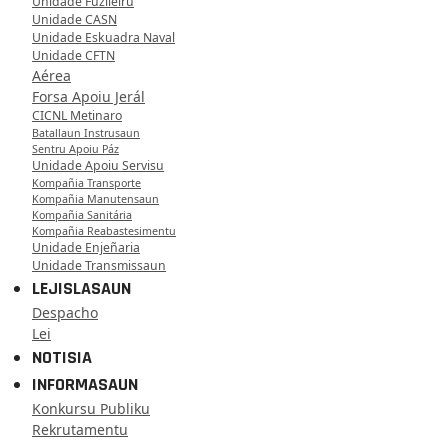
Unidade Fuzileiru
Unidade CASN
Unidade Eskuadra Naval
Unidade CFTN
Aérea
Forsa Apoiu Jerál
CICNL Metinaro
Batallaun Instrusaun
Sentru Apoiu Páz
Unidade Apoiu Servisu
Kompañia Transporte
Kompañia Manutensaun
Kompañia Sanitária
Kompañia Reabastesimentu
Unidade Enjeñaria
Unidade Transmissaun
LEJISLASAUN
Despacho
Lei
NOTISIA
INFORMASAUN
Konkursu Publiku
Rekrutamentu