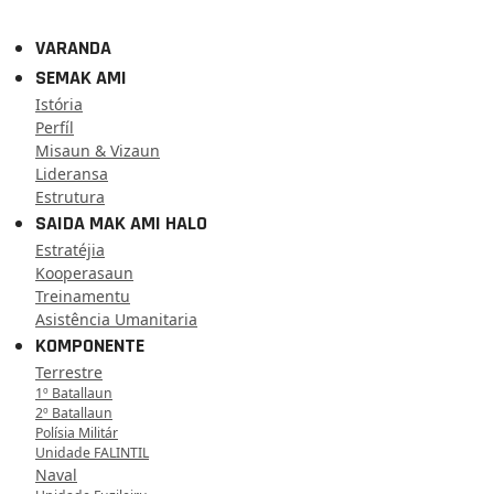
VARANDA
SEMAK AMI
Istória
Perfíl
Misaun & Vizaun
Lideransa
Estrutura
SAIDA MAK AMI HALO
Estratéjia
Kooperasaun
Treinamentu
Asistência Umanitaria
KOMPONENTE
Terrestre
1º Batallaun
2º Batallaun
Polísia Militár
Unidade FALINTIL
Naval