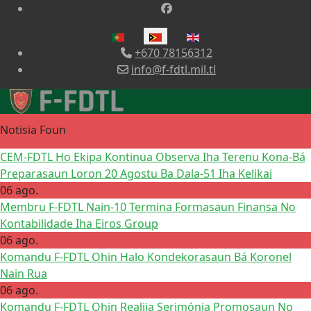
Selecione o seu idioma
+670 78156312
info@f-fdtl.mil.tl
Notisia Foun
CEM-FDTL Ho Ekipa Kontinua Observa Iha Terenu Kona-Bá
Preparasaun Loron 20 Agostu Ba Dala-51 Iha Kelikai
06 ago.
Membru F-FDTL Nain-10 Termina Formasaun Finansa No
Kontabilidade Iha Eiros Group
06 ago.
Komandu F-FDTL Ohin Halo Kondekorasaun Bá Koronel
Nain Rua
06 ago.
Komandu F-FDTL Ohin Realija Serimónia Promosaun No