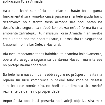
aplikasaun Forsa Armada.
Ha'u hein katak semináriu ohin nian sei hatán ba pergunta
fundamental sira kona-ba oinsá parseria sira bele ajuda harii,
dezenvolve no sustenta forsa armada sira hodi hatán ba
dezafiu sira seguransa ne'ebé kompleksu ne'ebé forma ita-nia
ambiente zafiratejiku, tuir misaun Forsa Armada nian ne'ebé
estipula tiha ona tha Konstituisaun, tuir mai tha Lei Seguransa
Nasional, no iha Lei Defeza Nasional.
Ida-ne'e importante tebes bainhira ita ezamina koletivamente,
opera atu asegura seguransa ba ita-nia Nasaun nia interese
no proteje ita-nia soberania.
Ita bele harii nasaun ida ne'ebé seguru no prósperu iha ita nia
rejiaun liu husi komprensaun ne'ebé fahe kona-ba dezafiu
sira, interese komún síra, no harii entendimentu sira ne'ebé
reziliente ba dame no prosperidade.
Importánsia boot husi parseria hodi atinji objetivu sira mak