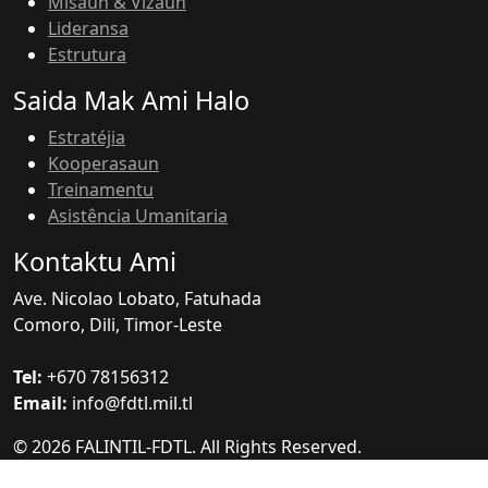
Misaun & Vizaun
Lideransa
Estrutura
Saida Mak Ami Halo
Estratéjia
Kooperasaun
Treinamentu
Asistência Umanitaria
Kontaktu Ami
Ave. Nicolao Lobato, Fatuhada
Comoro, Dili, Timor-Leste
Tel:
+670 78156312
Email:
info@fdtl.mil.tl
© 2026 FALINTIL-FDTL. All Rights Reserved.