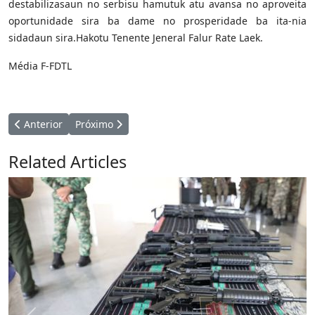
destabilizasaun no serbisu hamutuk atu avansa no aproveita
oportunidade sira ba dame no prosperidade ba ita-nia
sidadaun sira.Hakotu Tenente Jeneral Falur Rate Laek.
Média F-FDTL
Artigo anterior: Tenente Jenerál Abertura Kopa Navál, Husu Jov
Próximo artigo: Tenente Jenerál F-FDTL partisipa s
Anterior
Próximo
Related Articles