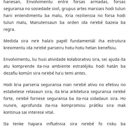
hanesan, Envolvimentu entre forsas armadas, forsas
seguransa no sosiedade sivil, grupus artes marsiais hodi tulun
harii entendimentu ba malu, Kria reziliensia no forsa hodi
tulun malu, Manutensaun ba orden ida ne'ebé bazeia ba
regra.
Medida sira ne'e hala'o papél fundamentál iha estrutura
kreximentu ida ne'ebé parseiru hotu-hotu hetan benefisiu.
Envolvimentu, liu husi atividade kolaborativu sira, sei ajuda ita
atu komprende ita-nia ambiente estratéjiku hodi hatán ba
dezafiu komún sira ne'ebé ha'u temi antes.
Hodi kria parseria seguransa nian ne'ebé ativu no efetivu no
estabelese relasaun sira, ita kria arkitetura seguransa ne'ebé
forte, ne'ebé fornese seguransa ba ita-nia sidadaun sira. Ho
nune'e, aprofunda ita-nia kompromisu prátíku sira mak
kontinua sai interese vital.
Ita tenke hapara influénsia sira ne'ebé fo risku ba