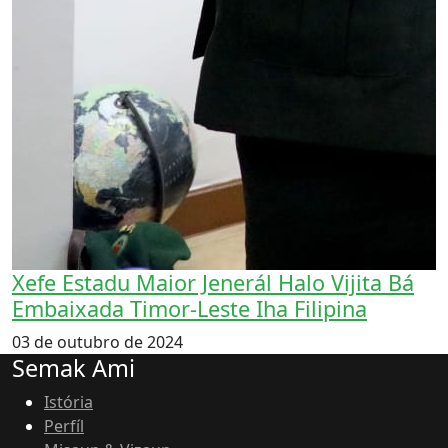
Xefe Estadu Maior Jenerál Halo Vijita Bá
Embaixada Timor-Leste Iha Filipina
03 de outubro de 2024
Semak Ami
Istória
Perfíl