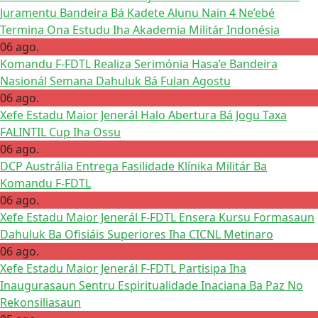
Juramentu Bandeira Bá Kadete Alunu Nain 4 Ne’ebé
Termina Ona Estudu Iha Akademia Militár Indonésia
06 ago.
Komandu F-FDTL Realiza Serimónia Hasa’e Bandeira
Nasionál Semana Dahuluk Bá Fulan Agostu
06 ago.
Xefe Estadu Maior Jenerál Halo Abertura Bá Jogu Taxa
FALINTIL Cup Iha Ossu
06 ago.
DCP Austrália Entrega Fasilidade Klínika Militár Ba
Komandu F-FDTL
06 ago.
Xefe Estadu Maior Jenerál F-FDTL Ensera Kursu Formasaun
Dahuluk Ba Ofisiáis Superiores Iha CICNL Metinaro
06 ago.
Xefe Estadu Maior Jenerál F-FDTL Partisipa Iha
Inaugurasaun Sentru Espiritualidade Inaciana Ba Paz No
Rekonsiliasaun