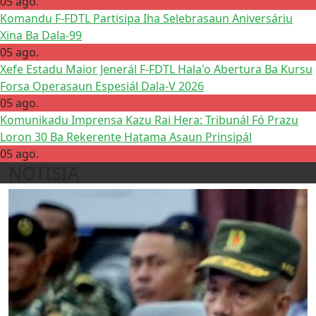
05 ago.
Komandu F-FDTL Partisipa Iha Selebrasaun Aniversáriu
Xina Ba Dala-99
05 ago.
Xefe Estadu Maior Jenerál F-FDTL Hala'o Abertura Ba Kursu
Forsa Operasaun Espesiál Dala-V 2026
05 ago.
Komunikadu Imprensa Kazu Rai Hera: Tribunál Fó Prazu
Loron 30 Ba Rekerente Hatama Asaun Prinsipál
05 ago.
NOTISIA