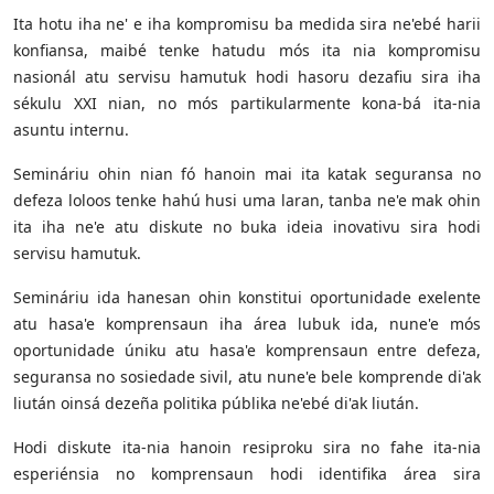
Ita hotu iha ne' e iha kompromisu ba medida sira ne'ebé harii
konfiansa, maibé tenke hatudu mós ita nia kompromisu
nasionál atu servisu hamutuk hodi hasoru dezafiu sira iha
sékulu XXI nian, no mós partikularmente kona-bá ita-nia
asuntu internu.
Semináriu ohin nian fó hanoin mai ita katak seguransa no
defeza loloos tenke hahú husi uma laran, tanba ne'e mak ohin
ita iha ne'e atu diskute no buka ideia inovativu sira hodi
servisu hamutuk.
Semináriu ida hanesan ohin konstitui oportunidade exelente
atu hasa'e komprensaun iha área lubuk ida, nune'e mós
oportunidade úniku atu hasa'e komprensaun entre defeza,
seguransa no sosiedade sivil, atu nune'e bele komprende di'ak
liután oinsá dezeña politika públika ne'ebé di'ak liután.
Hodi diskute ita-nia hanoin resiproku sira no fahe ita-nia
esperiénsia no komprensaun hodi identifika área sira