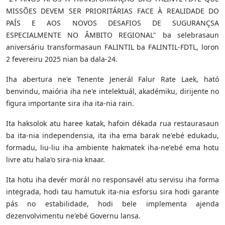
MISSÕES DEVEM SER PRIORITÁRIAS FACE À REALIDADE DO
PAÍS E AOS NOVOS DESAFIOS DE SUGURANÇSA
ESPECIALMENTE NO ÂMBITO REGIONAL" ba selebrasaun
aniversáriu transformasaun FALINTIL ba FALINTIL-FDTL, loron
2 fevereiru 2025 nian ba dala-24.
Iha abertura ne'e Tenente Jenerál Falur Rate Laek, ható
benvindu, maiória iha ne'e intelektuál, akadémiku, dirijente no
figura importante sira iha ita-nia rain.
Ita haksolok atu haree katak, hafoin dékada rua restaurasaun
ba ita-nia independensia, ita iha ema barak ne'ebé edukadu,
formadu, liu-liu iha ambiente hakmatek iha-neʼebé ema hotu
livre atu hala'o sira-nia knaar.
Ita hotu iha devér morál no responsavél atu servisu iha forma
integrada, hodi tau hamutuk ita-nia esforsu sira hodi garante
pás no estabilidade, hodi bele implementa ajenda
dezenvolvimentu ne'ebé Governu lansa.