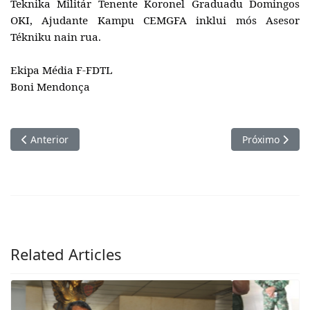
Teknika Militár Tenente Koronel Graduadu Domingos
OKI, Ajudante Kampu CEMGFA inklui mós Asesor
Tékniku nain rua.
Ekipa Média F-FDTL
Boni Mendonça
Artigo anterior: Xefe Estadu Maior Jenerál F-FDTL Partisipa A
Próximo artigo
Anterior
Próximo
Related Articles