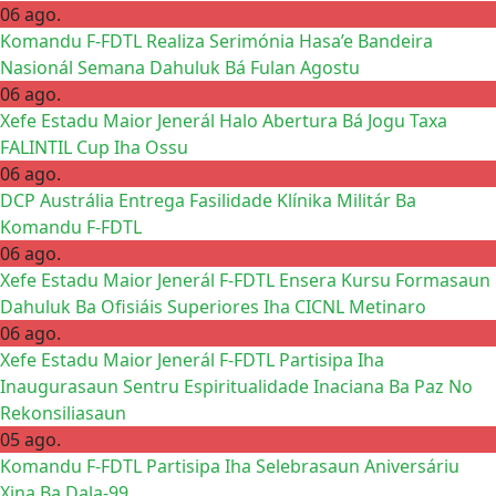
06 ago.
Komandu F-FDTL Realiza Serimónia Hasa’e Bandeira
Nasionál Semana Dahuluk Bá Fulan Agostu
06 ago.
Xefe Estadu Maior Jenerál Halo Abertura Bá Jogu Taxa
FALINTIL Cup Iha Ossu
06 ago.
DCP Austrália Entrega Fasilidade Klínika Militár Ba
Komandu F-FDTL
06 ago.
Xefe Estadu Maior Jenerál F-FDTL Ensera Kursu Formasaun
Dahuluk Ba Ofisiáis Superiores Iha CICNL Metinaro
06 ago.
Xefe Estadu Maior Jenerál F-FDTL Partisipa Iha
Inaugurasaun Sentru Espiritualidade Inaciana Ba Paz No
Rekonsiliasaun
05 ago.
Komandu F-FDTL Partisipa Iha Selebrasaun Aniversáriu
Xina Ba Dala-99