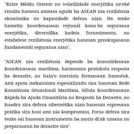
"Krize Médiu Oriente no volatilidade enerjétika ne'ebé
rezulta hamosu ameasa aguda ba ASEAN nia reziliénsia
ekonómika no kapasidade defeza nian. Ita tenke
hametin koordenasaun rejionál kona-ba seguransa
enerjétika, diversifika kadeia fornesimentu, no
estabelese reziliénsia enerjétika hanesan preokupasaun
fundamentál seguransa nian".
"ASEAN nia reziliénsia depende ba konsolidasaun
koordenasaun marítima, harmoniza protokolu resposta
ba dezastre, no hala’o ezersísiu formasaun hamutuk.
Ami apoia mekanizmu espesializadu sira hanesan Rede
Konxiénsia Situasionál Marítima, Sélula Koordenasaun
Rápida ba Ajuda Umanitária no Resposta ba Dezastre, no
kuadru sira defeza sibernétika nian hanesan espresaun
prátika sira hosi ami nia kompromisu. Forsa defeza sira
tenke sai hanesan instrumentu ba moris-di'ak umanu no
preparasaun ba dezastre sira".