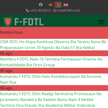
Selecione o seu idioma
+670 78156312
info@f-fdtl.mil.tl
Notisia Foun
CEM-FDTL Ho Ekipa Kontinua Observa Iha Terenu Kona-Bá
Preparasaun Loron 20 Agostu Ba Dala-51 Iha Kelikai
06 ago.
Membru F-FDTL Nain-10 Termina Formasaun Finansa No
Kontabilidade Iha Eiros Group
06 ago.
Komandu F-FDTL Ohin Halo Kondekorasaun Bá Koronel
Nain Rua
06 ago.
Komandu F-FDTL Ohin Realija Serimónia Promosaun No
Juramentu Bandeira Bá Kadete Alunu Nain 4 Ne’ebé
Termina Ona Estudu Iha Akademia Militár Indonésia