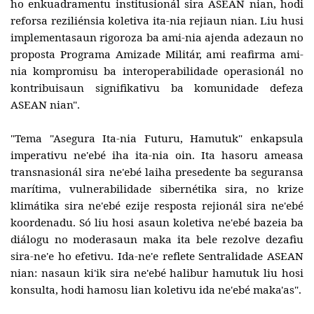
ho enkuadramentu institusionál sira ASEAN nian, hodi
reforsa reziliénsia koletiva ita-nia rejiaun nian. Liu husi
implementasaun rigoroza ba ami-nia ajenda adezaun no
proposta Programa Amizade Militár, ami reafirma ami-
nia kompromisu ba interoperabilidade operasionál no
kontribuisaun signifikativu ba komunidade defeza
ASEAN nian".
"Tema "Asegura Ita-nia Futuru, Hamutuk" enkapsula
imperativu ne'ebé iha ita-nia oin. Ita hasoru ameasa
transnasionál sira ne'ebé laiha presedente ba seguransa
marítima, vulnerabilidade sibernétika sira, no krize
klimátika sira ne'ebé ezije resposta rejionál sira ne'ebé
koordenadu. Só liu hosi asaun koletiva ne'ebé bazeia ba
diálogu no moderasaun maka ita bele rezolve dezafiu
sira-ne'e ho efetivu. Ida-ne'e reflete Sentralidade ASEAN
nian: nasaun ki'ik sira ne'ebé halibur hamutuk liu hosi
konsulta, hodi hamosu lian koletivu ida ne'ebé maka'as".