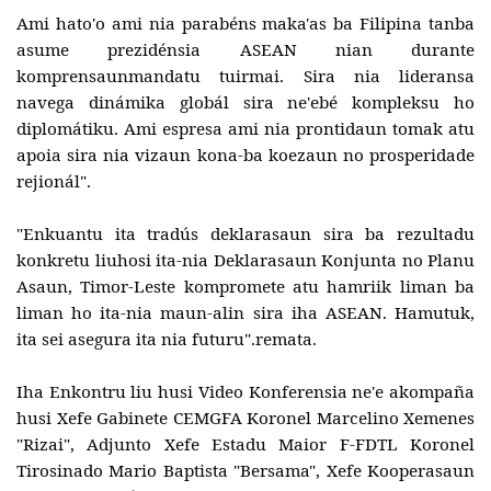
Ami hato'o ami nia parabéns maka'as ba Filipina tanba
asume prezidénsia ASEAN nian durante
komprensaunmandatu tuirmai. Sira nia lideransa
navega dinámika globál sira ne'ebé kompleksu ho
diplomátiku. Ami espresa ami nia prontidaun tomak atu
apoia sira nia vizaun kona-ba koezaun no prosperidade
rejionál".
"Enkuantu ita tradús deklarasaun sira ba rezultadu
konkretu liuhosi ita-nia Deklarasaun Konjunta no Planu
Asaun, Timor-Leste kompromete atu hamriik liman ba
liman ho ita-nia maun-alin sira iha ASEAN. Hamutuk,
ita sei asegura ita nia futuru".remata.
Iha Enkontru liu husi Video Konferensia ne'e akompaña
husi Xefe Gabinete CEMGFA Koronel Marcelino Xemenes
"Rizai", Adjunto Xefe Estadu Maior F-FDTL Koronel
Tirosinado Mario Baptista "Bersama", Xefe Kooperasaun