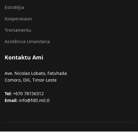
Estratéjia
Kooperasaun
Treinamentu
Asistência Umanitaria
Kontaktu Ami
Ave. Nicolao Lobato, Fatuhada
Comoro, Dili, Timor-Leste
Tel:
+670 78156312
Email:
info@fdtl.mil.tl
© 2026 FALINTIL-FDTL. All Rights Reserved.