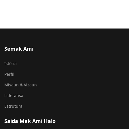
Semak Ami
Istória
Perfíl
Misaun & Vizaun
Lideransa
Estrutura
Saida Mak Ami Halo