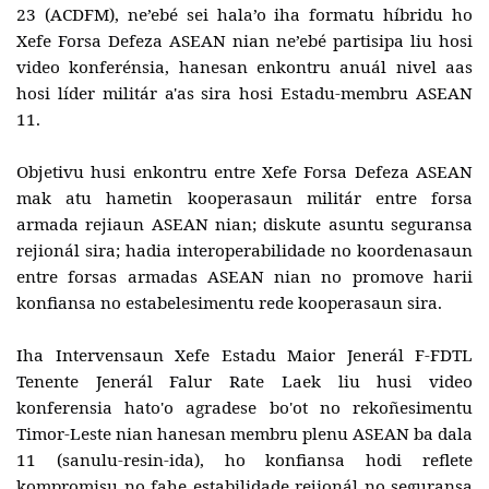
23 (ACDFM), ne’ebé sei hala’o iha formatu híbridu ho
Xefe Forsa Defeza ASEAN nian ne’ebé partisipa liu hosi
video konferénsia, hanesan enkontru anuál nivel aas
hosi líder militár a'as sira hosi Estadu-membru ASEAN
11.
Objetivu husi enkontru entre Xefe Forsa Defeza ASEAN
mak atu hametin kooperasaun militár entre forsa
armada rejiaun ASEAN nian; diskute asuntu seguransa
rejionál sira; hadia interoperabilidade no koordenasaun
entre forsas armadas ASEAN nian no promove harii
konfiansa no estabelesimentu rede kooperasaun sira.
Iha Intervensaun Xefe Estadu Maior Jenerál F-FDTL
Tenente Jenerál Falur Rate Laek liu husi video
konferensia hato'o agradese bo'ot no rekoñesimentu
Timor-Leste nian hanesan membru plenu ASEAN ba dala
11 (sanulu-resin-ida), ho konfiansa hodi reflete
kompromisu no fahe estabilidade rejionál no seguransa