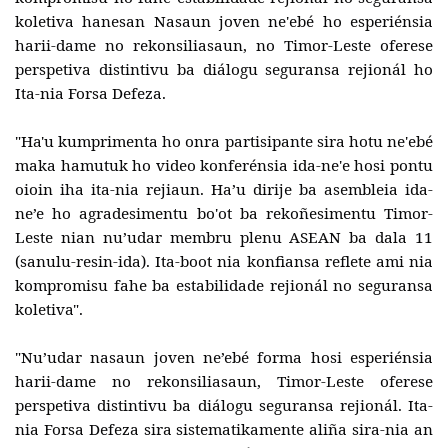
koletiva hanesan Nasaun joven ne'ebé ho esperiénsia
harii-dame no rekonsiliasaun, no Timor-Leste oferese
perspetiva distintivu ba diálogu seguransa rejionál ho
Ita-nia Forsa Defeza.
"Ha'u kumprimenta ho onra partisipante sira hotu ne'ebé
maka hamutuk ho video konferénsia ida-ne'e hosi pontu
oioin iha ita-nia rejiaun. Ha’u dirije ba asembleia ida-
ne’e ho agradesimentu bo'ot ba rekoñesimentu Timor-
Leste nian nu’udar membru plenu ASEAN ba dala 11
(sanulu-resin-ida). Ita-boot nia konfiansa reflete ami nia
kompromisu fahe ba estabilidade rejionál no seguransa
koletiva".
"Nu’udar nasaun joven ne’ebé forma hosi esperiénsia
harii-dame no rekonsiliasaun, Timor-Leste oferese
perspetiva distintivu ba diálogu seguransa rejionál. Ita-
nia Forsa Defeza sira sistematikamente aliña sira-nia an