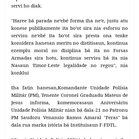
servi ho diak.
"Haree bá parada ne’ebé forma iha ne’e, justu atu
konese publikamente ita bo’ot sira nia esforsu no
servisu ne’ebé ita bo’ot sira presta ona tenke
konsidera hanesan meritu no distitisaun, kontinua
ezemplu moral no disiplina bá ita no Forsas
Armadas sira hotu, kontinua servisu bá ita nia
Nasaun Timor-Leste legalidade no regou", nia
konklui
Iha fatin hanesan,Komandante Unidade Polísia
Militár (PM), Tenente Coronel Graduadu Mateus de
Jesus informa, komemorasaun Aniversáriu
Unidade Polísia Militár nian bá dala-21 no Patronu
PM Saudozu Venansio Ramos Amaral "Feras" bá
dala rua marka istória bá Instituisaun F-FDTL.