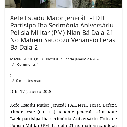
Xefe Estadu Maior Jenerál F-FDTL
Partisipa Iha Serimónia Aniversáriu
Polisia Militár (PM) Nian Bá Dala-21
No Mahein Saudozu Venansio Feras
Bá Dala-2
Media F-FDTL QG
Notisia
22 de janeiro de 2026
Comments (
)
0 minutes read
Dili, 17 Janeiru 2026
Xefe Estadu Maior Jenerál FALINTIL-Forsa Defeza
Timor-Leste (F-FDTL) Tenente Jenerál Falur Rate
Laek partisipa iha serimónia Aniversáriu Unidade
Polísia Militár (PM) bá dala-21 no mahein saudozu