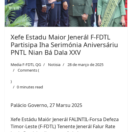
Xefe Estadu Maior Jenerál F-FDTL
Partisipa Iha Serimónia Aniversáriu
PNTL Nian Bá Dala XXV
Media F-FDTL QG
Notisia
28 de março de 2025
Comments (
)
0 minutes read
Palácio Governo, 27 Marsu 2025
Xefe Estádu Maiór Jenerál FALINTIL-Forsa Defeza
Timor-Leste (F-FDTL) Tenente Jenerál Falur Rate