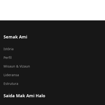
Semak Ami
Istória
Perfíl
Misaun & Vizaun
Lideransa
Estrutura
Saida Mak Ami Halo