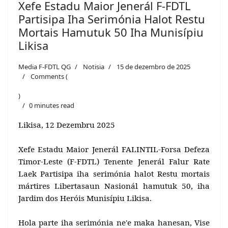
Xefe Estadu Maior Jenerál F-FDTL
Partisipa Iha Serimónia Halot Restu
Mortais Hamutuk 50 Iha Munisípiu
Likisa
Media F-FDTL QG
Notisia
15 de dezembro de 2025
Comments (
)
0 minutes read
Likisa, 12 Dezembru 2025
Xefe Estadu Maior Jenerál FALINTIL-Forsa Defeza
Timor-Leste (F-FDTL) Tenente Jenerál Falur Rate
Laek Partisipa iha serimónia halot Restu mortais
mártires Libertasaun Nasionál hamutuk 50, iha
Jardim dos Heróis Munisípiu Likisa.
Hola parte iha serimónia ne'e maka hanesan, Vise