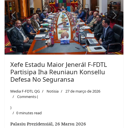
Previous
Next
Xefe Estadu Maior Jenerál F-FDTL
Partisipa Iha Reuniaun Konsellu
Defesa No Seguransa
Media F-FDTL QG
Notisia
27 de março de 2026
Comments (
)
0 minutes read
Palasiu Prezidensiál, 26 Marsu 2026