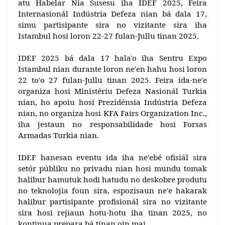
atu Habelar Nia Susesu iha
IDEF 2025, Feira
Internasionál Indústria Defeza nian bá dala 17,
simu partisipante sira no vizitante sira iha
Istambul hosi loron 22-27 fulan-Jullu tinan 2025.
IDEF 2025 bá dala 17 hala'o iha Sentru Expo
Istambul nian durante loron ne'en hahu hosi loron
22 to'o 27 fulan-Jullu tinan 2025. Feira ida-ne'e
organiza hosi Ministériu Defeza Nasionál Turkia
nian, ho apoiu hosi Prezidénsia Indústria Defeza
nian, no organiza hosi KFA Fairs Organization Inc.,
iha jestaun no responsabilidade hosi Forsas
Armadas Turkia nian.
IDEF hanesan eventu ida iha ne'ebé ofisiál sira
setór públiku no privadu nian hosi mundu tomak
halibur hamutuk hodi hatudu no deskobre produtu
no teknolojia foun sira, espozisaun ne'e hakarak
halibur partisipante profisionál sira no vizitante
sira hosi rejiaun hotu-hotu iha tinan 2025, no
kontinua prepara bá tinan oin mai.