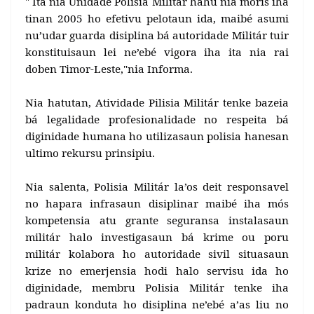
" Ita nia Unidade Polisia Militár hahu nia moris iha
tinan 2005 ho efetivu pelotaun ida, maibé asumi
nu’udar guarda disiplina bá autoridade Militár tuir
konstituisaun lei ne’ebé vigora iha ita nia rai
doben Timor-Leste,"nia Informa.
Nia hatutan, Atividade Pilisia Militár tenke bazeia
bá legalidade profesionalidade no respeita bá
diginidade humana ho utilizasaun polisia hanesan
ultimo rekursu prinsipiu.
Nia salenta, Polisia Militár la’os deit responsavel
no hapara infrasaun disiplinar maibé iha mós
kompetensia atu grante seguransa instalasaun
militár halo investigasaun bá krime ou poru
militár kolabora ho autoridade sivil situasaun
krize no emerjensia hodi halo servisu ida ho
diginidade, membru Polisia Militár tenke iha
padraun konduta ho disiplina ne’ebé a’as liu no