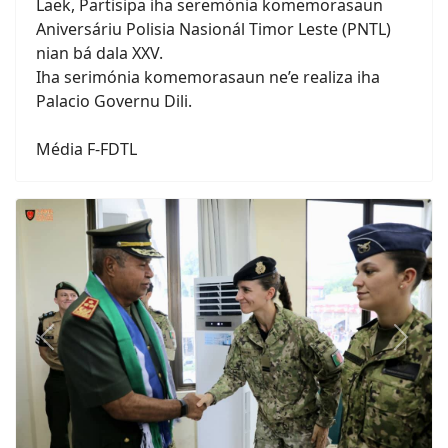
Laek, Partisipa iha seremónia komemorasaun
Aniversáriu Polisia Nasionál Timor Leste (PNTL)
nian bá dala XXV.
Iha serimónia komemorasaun ne’e realiza iha
Palacio Governu Dili.
Média F-FDTL
Previous
Next