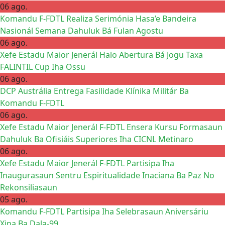
06 ago.
Komandu F-FDTL Realiza Serimónia Hasa’e Bandeira
Nasionál Semana Dahuluk Bá Fulan Agostu
06 ago.
Xefe Estadu Maior Jenerál Halo Abertura Bá Jogu Taxa
FALINTIL Cup Iha Ossu
06 ago.
DCP Austrália Entrega Fasilidade Klínika Militár Ba
Komandu F-FDTL
06 ago.
Xefe Estadu Maior Jenerál F-FDTL Ensera Kursu Formasaun
Dahuluk Ba Ofisiáis Superiores Iha CICNL Metinaro
06 ago.
Xefe Estadu Maior Jenerál F-FDTL Partisipa Iha
Inaugurasaun Sentru Espiritualidade Inaciana Ba Paz No
Rekonsiliasaun
05 ago.
Komandu F-FDTL Partisipa Iha Selebrasaun Aniversáriu
Xina Ba Dala-99