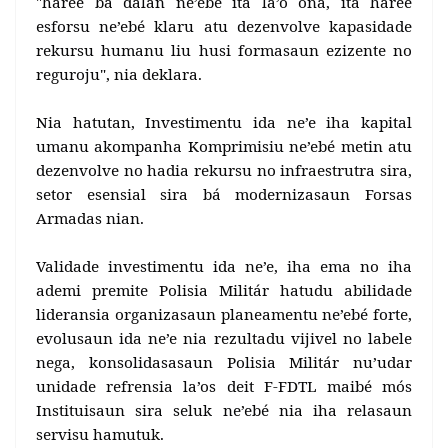
"haree bá dalan ne’ebé ita la’o ona, ita haree
esforsu ne’ebé klaru atu dezenvolve kapasidade
rekursu humanu liu husi formasaun ezizente no
reguroju", nia deklara.
Nia hatutan, Investimentu ida ne’e iha kapital
umanu akompanha Komprimisiu ne’ebé metin atu
dezenvolve no hadia rekursu no infraestrutra sira,
setor esensial sira bá modernizasaun Forsas
Armadas nian.
Validade investimentu ida ne’e, iha ema no iha
ademi premite Polisia Militár hatudu abilidade
lideransia organizasaun planeamentu ne’ebé forte,
evolusaun ida ne’e nia rezultadu vijivel no labele
nega, konsolidasasaun Polisia Militár nu’udar
unidade refrensia la’os deit F-FDTL maibé mós
Instituisaun sira seluk ne’ebé nia iha relasaun
servisu hamutuk.