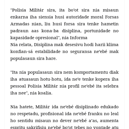
"Polisia Militár sira, ita bo’ot sira nia misaun
enkarna iha siensia husi autoridade moral Forsas
Armadas nian, liu husi forsa sira tenke hametin
padraun aas kona-ba disiplina, portunidade no
kapasidade opresional", nia Informa
Nia relata, Disiplina mak desesivu hodi harii klima
konfian-sá estabilidade no seguransa ne’ebé mak
populasaun sira hare.
"Ita nia populasaun sira nem komportamentu diak
iha atuasaun hotu-hotu, ida ne’e tenke kopera iha
pessoal Polisia Militár nia profil ne’ebé ita selebra
iha nee", nia koalia.
Nia hatete, Militár ida ne’ebé disiplinado edukado
no respetadu, profisional ida ne’ebé franku no leal
ho sentidu misaun no dever ne’ebé a’as, aumenta
espritu sakrifisiu ne’ebé bo’ot tebes no vontade atu