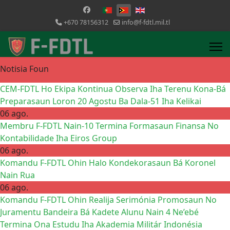
Selecione o seu idioma
+670 78156312
info@f-fdtl.mil.tl
Notisia Foun
CEM-FDTL Ho Ekipa Kontinua Observa Iha Terenu Kona-Bá
Preparasaun Loron 20 Agostu Ba Dala-51 Iha Kelikai
06 ago.
Membru F-FDTL Nain-10 Termina Formasaun Finansa No
Kontabilidade Iha Eiros Group
06 ago.
Komandu F-FDTL Ohin Halo Kondekorasaun Bá Koronel
Nain Rua
06 ago.
Komandu F-FDTL Ohin Realija Serimónia Promosaun No
Juramentu Bandeira Bá Kadete Alunu Nain 4 Ne’ebé
Termina Ona Estudu Iha Akademia Militár Indonésia