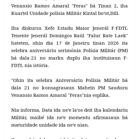
Venansio Ramos Amaral "Feras" bá Tinan 2, iha
Kuartel Unidade polisia Militár Kintal bo’ot,Dili.
Iha diskursu Xefe Estadu Maior Jenerál F-FDTL
Tenente Jenerál Domingos Raúl "Falur Rate Laek"
hateten, ohin dia 17 de Janeiru tinan 2026 ita
selebra aniversáriu serimónia Polísia Militár (PM)
bá dala-21 no marku duplu iha instituisaun F-
FDTL nia istória.
"Ohin ita selebra Aniversáriu Polísia Militár bá
dala 21 no konsagrasaun Mahein PM Saudozu
Venansio Ramos Amaral "Feras"nia esplika.
Nia informa, Data ida ne’e la’os deit iha kalendariu
Militár, maibé ida ne’e momentu afirmasaun bá
maturidade unidade ida ne’e nian.