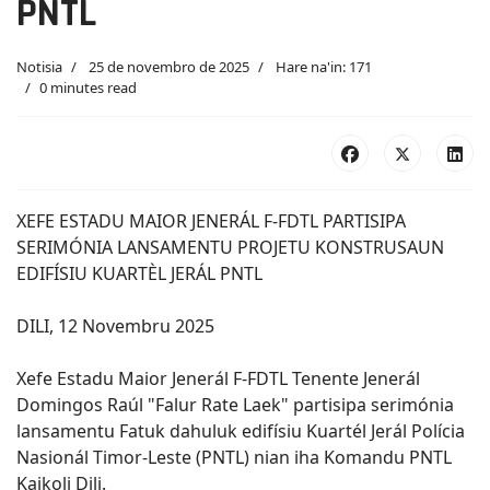
PNTL
Notisia
25 de novembro de 2025
Hare na'in: 171
0 minutes read
XEFE ESTADU MAIOR JENERÁL F-FDTL PARTISIPA
SERIMÓNIA LANSAMENTU PROJETU KONSTRUSAUN
EDIFÍSIU KUARTÈL JERÁL PNTL
DILI, 12 Novembru 2025
Xefe Estadu Maior Jenerál F-FDTL Tenente Jenerál
Domingos Raúl "Falur Rate Laek" partisipa serimónia
lansamentu Fatuk dahuluk edifísiu Kuartél Jerál Polícia
Nasionál Timor-Leste (PNTL) nian iha Komandu PNTL
Kaikoli Dili.