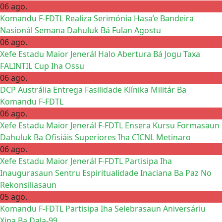
06 ago.
Komandu F-FDTL Realiza Serimónia Hasa’e Bandeira
Nasionál Semana Dahuluk Bá Fulan Agostu
06 ago.
Xefe Estadu Maior Jenerál Halo Abertura Bá Jogu Taxa
FALINTIL Cup Iha Ossu
06 ago.
DCP Austrália Entrega Fasilidade Klínika Militár Ba
Komandu F-FDTL
06 ago.
Xefe Estadu Maior Jenerál F-FDTL Ensera Kursu Formasaun
Dahuluk Ba Ofisiáis Superiores Iha CICNL Metinaro
06 ago.
Xefe Estadu Maior Jenerál F-FDTL Partisipa Iha
Inaugurasaun Sentru Espiritualidade Inaciana Ba Paz No
Rekonsiliasaun
05 ago.
Komandu F-FDTL Partisipa Iha Selebrasaun Aniversáriu
Xina Ba Dala-99