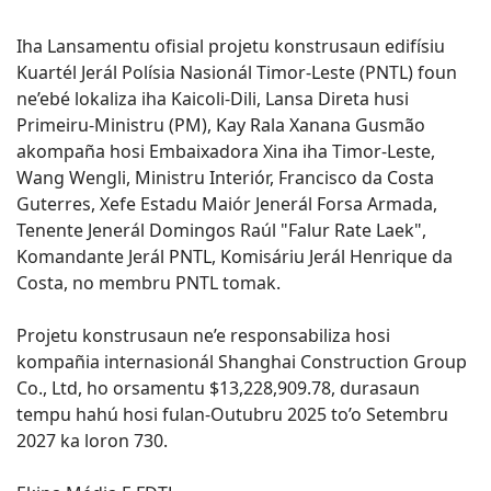
Iha Lansamentu ofisial projetu konstrusaun edifísiu
Kuartél Jerál Polísia Nasionál Timor-Leste (PNTL) foun
ne’ebé lokaliza iha Kaicoli-Dili, Lansa Direta husi
Primeiru-Ministru (PM), Kay Rala Xanana Gusmão
akompaña hosi Embaixadora Xina iha Timor-Leste,
Wang Wengli, Ministru Interiór, Francisco da Costa
Guterres, Xefe Estadu Maiór Jenerál Forsa Armada,
Tenente Jenerál Domingos Raúl "Falur Rate Laek",
Komandante Jerál PNTL, Komisáriu Jerál Henrique da
Costa, no membru PNTL tomak.
Projetu konstrusaun ne’e responsabiliza hosi
kompañia internasionál Shanghai Construction Group
Co., Ltd, ho orsamentu $13,228,909.78, durasaun
tempu hahú hosi fulan-Outubru 2025 to’o Setembru
2027 ka loron 730.