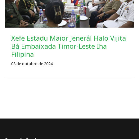
Xefe Estadu Maior Jenerál Halo Vijita
Bá Embaixada Timor-Leste Iha
Filipina
03 de outubro de 2024