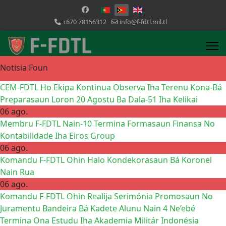
Selecione o seu idioma
+670 78156312
info@f-fdtl.mil.tl
Notisia Foun
CEM-FDTL Ho Ekipa Kontinua Observa Iha Terenu Kona-Bá
Preparasaun Loron 20 Agostu Ba Dala-51 Iha Kelikai
06 ago.
Membru F-FDTL Nain-10 Termina Formasaun Finansa No
Kontabilidade Iha Eiros Group
06 ago.
Komandu F-FDTL Ohin Halo Kondekorasaun Bá Koronel
Nain Rua
06 ago.
Komandu F-FDTL Ohin Realija Serimónia Promosaun No
Juramentu Bandeira Bá Kadete Alunu Nain 4 Ne’ebé
Termina Ona Estudu Iha Akademia Militár Indonésia