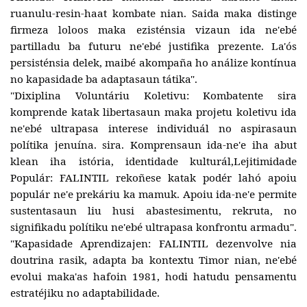
ruanulu-resin-haat kombate nian. Saida maka distinge
firmeza loloos maka ezisténsia vizaun ida ne'ebé
partilladu ba futuru ne'ebé justifika prezente. La'ós
persisténsia delek, maibé akompaña ho análize kontínua
no kapasidade ba adaptasaun tátika".
"Dixiplina Voluntáriu Koletivu: Kombatente sira
komprende katak libertasaun maka projetu koletivu ida
ne'ebé ultrapasa interese individuál no aspirasaun
polítika jenuína. sira. Komprensaun ida-ne'e iha abut
klean iha istória, identidade kulturál,Lejitimidade
Populár: FALINTIL rekoñese katak podér lahó apoiu
populár ne'e prekáriu ka mamuk. Apoiu ida-ne'e permite
sustentasaun liu husi abastesimentu, rekruta, no
signifikadu polítiku ne'ebé ultrapasa konfrontu armadu".
"Kapasidade Aprendizajen: FALINTIL dezenvolve nia
doutrina rasik, adapta ba kontextu Timor nian, ne'ebé
evolui maka'as hafoin 1981, hodi hatudu pensamentu
estratéjiku no adaptabilidade.