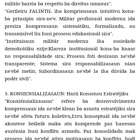
militár bazeia ba respeitu ba direitus umanus".
"Gerileiru FALINTIL iha kompriensaun intuitivu kona-
ba prinsipiu sira-ne'e. Militar profisionál modernu ida
presiza komprensaun sistemátiku, formalizadu, no
transmisível liu husi prosesu edukasionál sira".
"Instituisaun militár modernu iha sosiedade
demokrátiku ezije:Klareza institusionál kona-ba knaar
no responsabilidade sira; Prosesu foti desizaun neʼebé
transparente; Sistema sira responsabilizasaun nian
ne'ebé metin; Subordinasaun ne'ebé la iha dúvida ba
podér sivíl".
3. KONSIENSIALIZASAUN: Harii Konsensu Estratéjiku
"Konxiénsializasaun" refere ba dezenvolvimentu
komprensaun ida ne'ebé klean ba asuntu estratéjiku sira
ne'ebé afeta futuru koletivu,Erru konseptuál ida ne'ebé
akontese beibeik maka atu komprende paz hanesan
auzénsia husi konflitu armadu. Paz konsolidadu mak
prosesu ida neʼebé ativu motivasaun ba konflitu. hodi