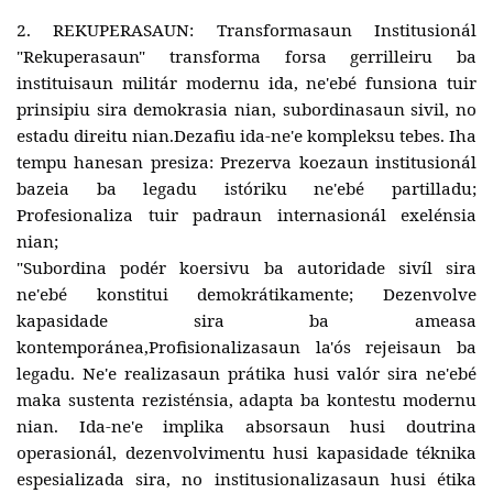
2. REKUPERASAUN: Transformasaun Institusionál
"Rekuperasaun" transforma forsa gerrilleiru ba
instituisaun militár modernu ida, ne'ebé funsiona tuir
prinsipiu sira demokrasia nian, subordinasaun sivil, no
estadu direitu nian.Dezafiu ida-ne'e kompleksu tebes. Iha
tempu hanesan presiza: Prezerva koezaun institusionál
bazeia ba legadu istóriku ne'ebé partilladu;
Profesionaliza tuir padraun internasionál exelénsia
nian;
"Subordina podér koersivu ba autoridade sivíl sira
ne'ebé konstitui demokrátikamente; Dezenvolve
kapasidade sira ba ameasa
kontemporánea,Profisionalizasaun la'ós rejeisaun ba
legadu. Ne'e realizasaun prátika husi valór sira ne'ebé
maka sustenta rezisténsia, adapta ba kontestu modernu
nian. Ida-ne'e implika absorsaun husi doutrina
operasionál, dezenvolvimentu husi kapasidade téknika
espesializada sira, no institusionalizasaun husi étika