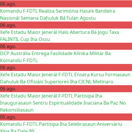
06 ago.
Komandu F-FDTL Realiza Serimónia Hasa’e Bandeira
Nasionál Semana Dahuluk Bá Fulan Agostu
06 ago.
Xefe Estadu Maior Jenerál Halo Abertura Bá Jogu Taxa
FALINTIL Cup Iha Ossu
06 ago.
DCP Austrália Entrega Fasilidade Klínika Militár Ba
Komandu F-FDTL
06 ago.
Xefe Estadu Maior Jenerál F-FDTL Ensera Kursu Formasaun
Dahuluk Ba Ofisiáis Superiores Iha CICNL Metinaro
06 ago.
Xefe Estadu Maior Jenerál F-FDTL Partisipa Iha
Inaugurasaun Sentru Espiritualidade Inaciana Ba Paz No
Rekonsiliasaun
05 ago.
Komandu F-FDTL Partisipa Iha Selebrasaun Aniversáriu
Xina Ba Dala-99