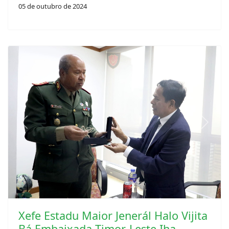
05 de outubro de 2024
Previous
Next
Xefe Estadu Maior Jenerál Halo Vijita
Bá Embaixada Timor-Leste Iha