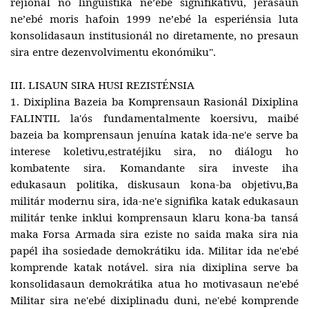
rejionál no linguístika neʼebé signifikativu, jerasaun
neʼebé moris hafoin 1999 neʼebé la esperiénsia luta
konsolidasaun institusionál no diretamente, no presaun
sira entre dezenvolvimentu ekonómiku".
III. LISAUN SIRA HUSI REZISTÉNSIA
1. Dixiplina Bazeia ba Komprensaun Rasionál Dixiplina
FALINTIL la'ós fundamentalmente koersivu, maibé
bazeia ba komprensaun jenuína katak ida-ne'e serve ba
interese koletivu,estratéjiku sira, no diálogu ho
kombatente sira. Komandante sira investe iha
edukasaun politika, diskusaun kona-ba objetivu,Ba
militár modernu sira, ida-ne'e signifika katak edukasaun
militár tenke inklui komprensaun klaru kona-ba tansá
maka Forsa Armada sira eziste no saida maka sira nia
papél iha sosiedade demokrátiku ida. Militar ida ne'ebé
komprende katak notável. sira nia dixiplina serve ba
konsolidasaun demokrátika atua ho motivasaun ne'ebé
Militar sira ne'ebé dixiplinadu duni, ne'ebé komprende