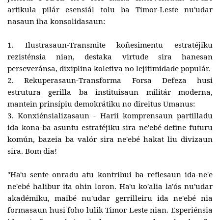
artikula pilár esensiál tolu ba Timor-Leste nu'udar
nasaun iha
konsolidasaun:
1. Ilustrasaun-Transmite koñesimentu estratéjiku
rezisténsia nian, destaka virtude sira hanesan
perseveránsa, dixiplina koletiva no lejitimidade
populár.
2. Rekuperasaun-Transforma Forsa Defeza husi
estrutura gerilla ba instituisaun militár moderna,
mantein prinsípiu demokrátiku no direitus
Umanus:
3. Konxiénsializasaun - Harii komprensaun partilladu
ida kona-ba asuntu estratéjiku sira ne'ebé define futuru
komún, bazeia ba valór sira ne'ebé hakat liu divizaun
sira.
Bom dia!
"Ha'u sente onradu atu kontribui ba reflesaun ida-ne'e
ne'ebé halibur ita ohin loron. Ha'u ko'alia la'ós nu'udar
akadémiku, maibé nu'udar gerrilleiru ida ne'ebé nia
formasaun husi foho lulik Timor Leste nian. Esperiénsia