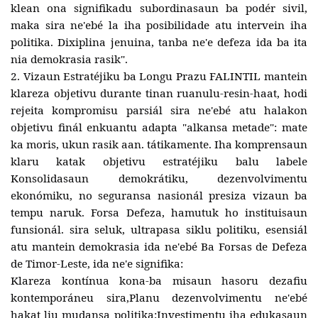
klean ona signifikadu subordinasaun ba podér sivil,
maka sira ne'ebé la iha posibilidade atu intervein iha
politika. Dixiplina jenuina, tanba ne'e defeza ida ba ita
nia demokrasia rasik".
2. Vizaun Estratéjiku ba Longu Prazu FALINTIL mantein
klareza objetivu durante tinan ruanulu-resin-haat, hodi
rejeita kompromisu parsiál sira ne'ebé atu halakon
objetivu finál enkuantu adapta "alkansa metade": mate
ka moris, ukun rasik aan. tátikamente. Iha komprensaun
klaru katak objetivu estratéjiku balu labele
Konsolidasaun demokrátiku, dezenvolvimentu
ekonómiku, no seguransa nasionál presiza vizaun ba
tempu naruk. Forsa Defeza, hamutuk ho instituisaun
funsionál. sira seluk, ultrapasa siklu politiku, esensiál
atu mantein demokrasia ida ne'ebé Ba Forsas de Defeza
de Timor-Leste, ida ne'e signifika:
Klareza kontínua kona-ba misaun hasoru dezafiu
kontemporáneu sira,Planu dezenvolvimentu ne'ebé
hakat liu mudansa politika;Investimentu iha edukasaun