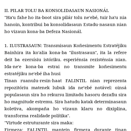
II. PILAR TOLU BA KONSOLIDASAUN NASIONÁL
"Ha'u fahe ho ita-boot sira pilár tolu ne'ebé, tuir ha'u nia
hanoin, kontribui ba konsolidasaun Estadu-nasaun nian
ho vizaun kona-ba Defeza Nasionál.
1. ILUSTRASAUN: Transmisaun Koñesimentu Estratéjiku
Bainhira ita ko'alia kona-ba "ilustrasaun", ita la refere
deit ba ezersísiu istóriku. esperiénsia rezisténsia nian.
Ida-ne'e kona-ba estrai no transmite koñesimentu
estratéjiku ne'ebé iha husi
Tinan ruanulu-resin-haat FALINTIL nian reprezenta
repozitóriu matenek lubuk ida neʼebé notável: oinsá
populasaun sira ho rekursu limitadu hasoru dezafiu sira
ho magnitude estremu. Sira hatudu katak determinasaun
koletiva, akompaña ho vizaun klaru no dixiplina,
transforma realidade polítika".
"Virtude estruturante sira maka:
Firmeza: FALINTIL mantein firmeza durante tinan