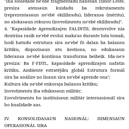
"Iha sosiedade ne'ebé fragmentadu hanesan Timor-Leste,
presiza atensaun kuidadu ba rekrutamentu
(reprezentasaun ne'ebé ekilibradu), lideransa (méritu),
no alokasaun rekursu (investimentu ne'ebé ekilibradu)".
4. "Kapasidade Aprendizajen FALINTIL dezenvolve nia
doutrina rasik ne'ebé evolui maka'as durante luta tomak,
hodi hatudu estrutura sira ne'ebé fó dalan ba balansu
kritiku, dispozisaun atu kestiona, no edukasaun
lideransa ne'ebé kontínua transforma beibeik. Ida-ne'e
presiza: Ba F-FDTL, kapasidade aprendizajen nafatin
kritiku. Ambiente estratéjiku globál Estrutura formál
sira ba análize no lisaun sira ne'ebé aprende ona";
Kultura ida ne'ebé enkoraja balansu kritiku;
Investimentu iha edukasaun militár;
Envolvimentu ho instituisaun militár internasionál sira
ho kualidade aas.
IV. KONSOLIDASAUN NASIONÁL: DIMENSAUN
OPERASIONÁL SIRA