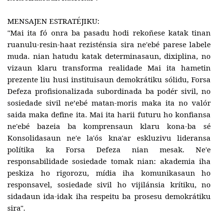
MENSAJEN ESTRATÉJIKU:
"Mai ita fó onra ba pasadu hodi rekoñese katak tinan
ruanulu-resin-haat rezisténsia sira ne'ebé parese labele
muda. nian hatudu katak determinasaun, dixiplina, no
vizaun klaru transforma realidade
Mai ita hametin
prezente liu husi instituisaun demokrátiku sólidu, Forsa
Defeza profisionalizada subordinada ba podér sivil, no
sosiedade sivil neʼebé matan-moris maka ita no valór
saida maka define ita. Mai ita harii futuru ho konfiansa
ne'ebé bazeia ba komprensaun klaru kona-ba sé
Konsolidasaun ne'e la'ós kna'ar eskluzivu lideransa
polítika ka Forsa Defeza nian mesak. Ne'e
responsabilidade sosiedade tomak nian: akademia iha
peskiza ho rigorozu, mídia iha komunikasaun ho
responsavel, sosiedade sivil ho vijilánsia krítiku, no
sidadaun ida-idak iha respeitu ba prosesu demokrátiku
sira".