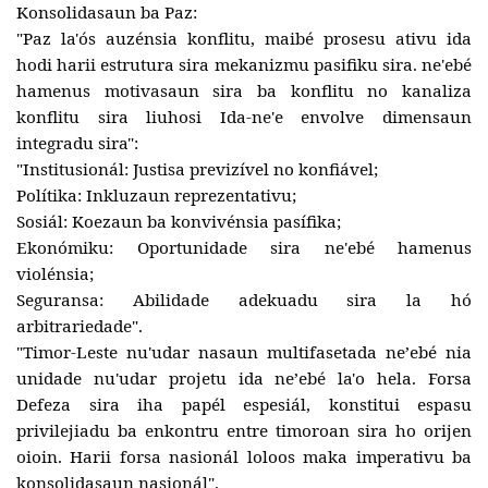
Konsolidasaun ba Paz:
"Paz la'ós auzénsia konflitu, maibé prosesu ativu ida
hodi harii estrutura sira mekanizmu pasifiku sira. ne'ebé
hamenus motivasaun sira ba konflitu no kanaliza
konflitu sira liuhosi Ida-ne'e envolve dimensaun
integradu sira":
"Institusionál: Justisa previzível no konfiável;
Polítika: Inkluzaun reprezentativu;
Sosiál: Koezaun ba konvivénsia pasífika;
Ekonómiku: Oportunidade sira ne'ebé hamenus
violénsia;
Seguransa: Abilidade adekuadu sira la hó
arbitrariedade".
"Timor-Leste nu'udar nasaun multifasetada neʼebé nia
unidade nu'udar projetu ida neʼebé la'o hela. Forsa
Defeza sira iha papél espesiál, konstitui espasu
privilejiadu ba enkontru entre timoroan sira ho orijen
oioin. Harii forsa nasionál loloos maka imperativu ba
konsolidasaun nasionál".