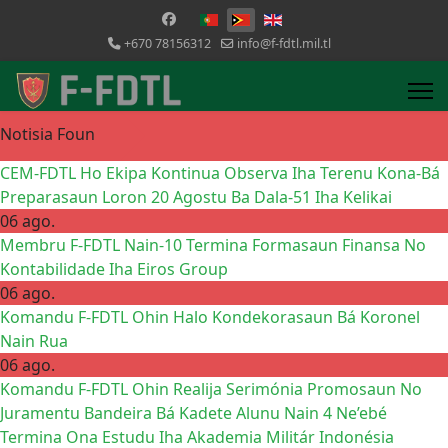
Selecione o seu idioma
+670 78156312
info@f-fdtl.mil.tl
Notisia Foun
CEM-FDTL Ho Ekipa Kontinua Observa Iha Terenu Kona-Bá
Preparasaun Loron 20 Agostu Ba Dala-51 Iha Kelikai
06 ago.
Membru F-FDTL Nain-10 Termina Formasaun Finansa No
Kontabilidade Iha Eiros Group
06 ago.
Komandu F-FDTL Ohin Halo Kondekorasaun Bá Koronel
Nain Rua
06 ago.
Komandu F-FDTL Ohin Realija Serimónia Promosaun No
Juramentu Bandeira Bá Kadete Alunu Nain 4 Ne’ebé
Termina Ona Estudu Iha Akademia Militár Indonésia