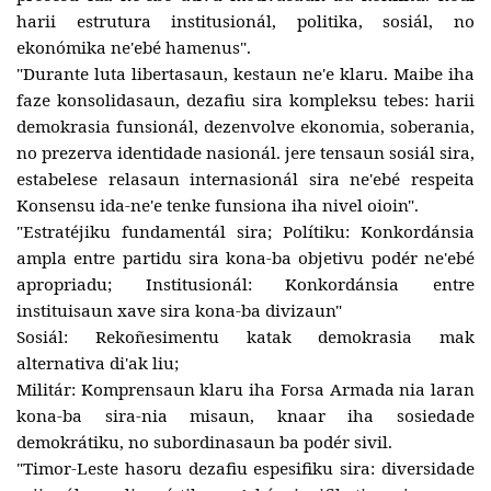
harii estrutura institusionál, politika, sosiál, no
ekonómika ne'ebé hamenus".
"Durante luta libertasaun, kestaun ne'e klaru. Maibe iha
faze konsolidasaun, dezafiu sira kompleksu tebes: harii
demokrasia funsionál, dezenvolve ekonomia, soberania,
no prezerva identidade nasionál. jere tensaun sosiál sira,
estabelese relasaun internasionál sira ne'ebé respeita
Konsensu ida-ne'e tenke funsiona iha nivel oioin".
"Estratéjiku fundamentál sira; Polítiku: Konkordánsia
ampla entre partidu sira kona-ba objetivu podér ne'ebé
apropriadu; Institusionál: Konkordánsia entre
instituisaun xave sira kona-ba divizaun"
Sosiál: Rekoñesimentu katak demokrasia mak
alternativa di'ak liu;
Militár: Komprensaun klaru iha Forsa Armada nia laran
kona-ba sira-nia misaun, knaar iha sosiedade
demokrátiku, no subordinasaun ba podér sivil.
"Timor-Leste hasoru dezafiu espesifiku sira: diversidade