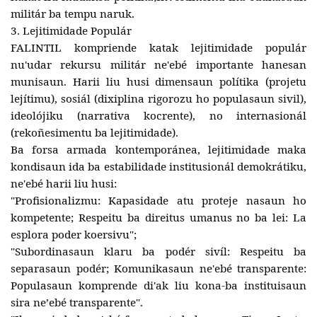
militár ba tempu naruk.
3. Lejitimidade Populár
FALINTIL kompriende katak lejitimidade populár
nu'udar rekursu militár ne'ebé importante hanesan
munisaun. Harii liu husi dimensaun polítika (projetu
lejítimu), sosiál (dixiplina rigorozu ho populasaun sivil),
ideolójiku (narrativa kocrente), no internasionál
(rekoñesimentu ba lejitimidade).
Ba forsa armada kontemporánea, lejitimidade maka
kondisaun ida ba estabilidade institusionál demokrátiku,
ne'ebé harii liu husi:
"Profisionalizmu: Kapasidade atu proteje nasaun ho
kompetente; Respeitu ba direitus umanus no ba lei: La
esplora poder koersivu";
"Subordinasaun klaru ba podér sivíl: Respeitu ba
separasaun podér; Komunikasaun ne'ebé transparente:
Populasaun komprende di'ak liu kona-ba instituisaun
sira neʼebé transparente".