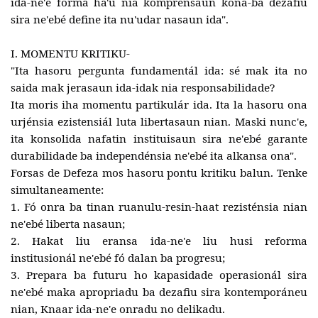
ida-ne'e forma ha'u nia komprensaun kona-ba dezafiu
sira ne'ebé define ita nu'udar nasaun ida".
I. MOMENTU KRITIKU-
"Ita hasoru pergunta fundamentál ida: sé mak ita no
saida mak jerasaun ida-idak nia responsabilidade?
Ita moris iha momentu partikulár ida. Ita la hasoru ona
urjénsia ezistensiál luta libertasaun nian. Maski nunc'e,
ita konsolida nafatin instituisaun sira ne'ebé garante
durabilidade ba independénsia ne'ebé ita alkansa ona".
Forsas de Defeza mos hasoru pontu kritiku balun. Tenke
simultaneamente:
1. Fó onra ba tinan ruanulu-resin-haat rezisténsia nian
ne'ebé liberta nasaun;
2. Hakat liu eransa ida-ne'e liu husi reforma
institusionál ne'ebé fó dalan ba progresu;
3. Prepara ba futuru ho kapasidade operasionál sira
ne'ebé maka apropriadu ba dezafiu sira kontemporáneu
nian,
Knaar ida-ne'e onradu no delikadu.