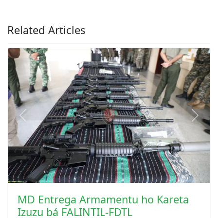
Related Articles
Previous
Next
MD Entrega Armamentu ho Kareta
Izuzu bá FALINTIL-FDTL