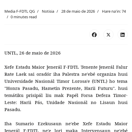
Media F-FDTL QG
Notisia
28 de maio de 2026
Hare na'in: 74
0 minutes read
UNTL, 26 de maio de 2026
Xefe Estadu Maior Jenerál F-FDTL Tenente Jenerál Falur
Rate Laek sai oradór iha Palestra ne'ebé organiza husi
Universidade Nasionál Timor Lorosa'e (UNTL) ho tema
"Honra Pasadu, Hametin Prezente, Harii Futuru". husi
temátiku prisipál liu mak Papél Forsa Defeza Timor-
Leste: Harii Pás, Unidade Nasionál no Lisaun husi
Pasadu.
Iha Sumario Ezekusaun ne'ebe Xefe Estadu Maior
Jenerál F-FDTL ne'e lori maka
Intervensaun ne'ebé