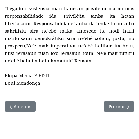
"Legadu rezisténsia nian hanesan priviléjiu ida no mós
responsabilidade ida. Priviléjiu tanba ita hetan
libertasaun. Responsabilidade tanba ita tenke fó onra ba
sakrifisiu sira ne'ebé maka antesede ita hodi harii
instituisaun demokrátiku sira ne'ebé sólidu, justu, no
prósperu,Ne'e mak imperativu neʼebé halibur ita hotu,
husi jerasaun tuan to'o jerasaun foun. Ne'e mak futuru
ne'ebé bolu ita hotu hamutuk" Remata.
Ekipa Média F-FDTL
Boni Mendonça
Artigo anterior: Xefe Estadu Maior Jenerál F-FDTL Partisipa 
Próximo artigo
Anterior
Próximo